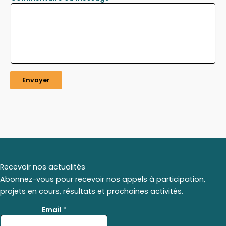
Envoyer
Recevoir nos actualités
Abonnez-vous pour recevoir nos appels à participation,
projets en cours, résultats et prochaines activités.
E
Email
*
m
a