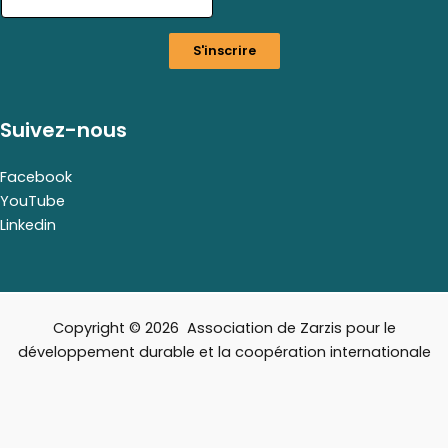
i
l
S'inscrire
E
m
a
i
Suivez-nous
l
E
m
Facebook
a
YouTube
i
Linkedin
l
Copyright © 2026 Association de Zarzis pour le
développement durable et la coopération internationale