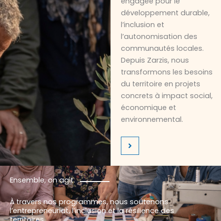
engagée pour le
développement durable,
l’inclusion et
l’autonomisation des
communautés locales.
Depuis Zarzis, nous
transformons les besoins
du territoire en projets
concrets à impact social,
économique et
environnemental.
Ensemble, on agit.
À travers nos programmes, nous soutenons
l’entrepreneuriat, l’inclusion et la résilience des
territoires.