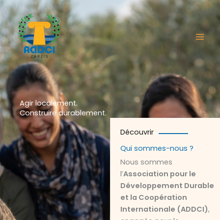
Aller
au
contenu
Agir localement.
Construire durablement.
Découvrir
Qui sommes-nous ?
Nous sommes
l’
Association pour le
Développement Durable
et la Coopération
Internationale (ADDCI)
,