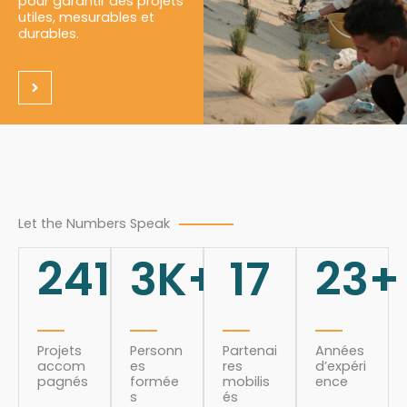
pour garantir des projets
utiles, mesurables et
durables.
Let the Numbers Speak
241
3
K+
17
23
+
Projets
Personn
Partenai
Années
accom
es
res
d’expéri
pagnés
formée
mobilis
ence
s
és