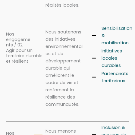
réalités locales.
Sensibilisation
Nous soutenons
Nos
&
des initiatives
engageme
mobilisation
nts / 02
environnemental
Agir pour un
Initiatives
es et de
territoire durable
locales
développement
et résilient
durables
durable qui
Partenariats
améliorent le
territoriaux
cadre de vie et
renforcent la
résilience des
communautés.
Inclusion &
Nous menons
Nos
services de