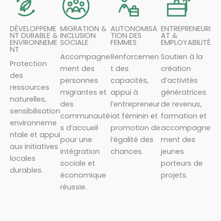
DÉVELOPPEME
MIGRATION &
AUTONOMISA
ENTREPRENEURI
NT DURABLE &
INCLUSION
TION DES
AT &
ENVIRONNEME
SOCIALE
FEMMES
EMPLOYABILITÉ
NT
Accompagne
Renforcemen
Soutien à la
Protection
ment des
t des
création
des
personnes
capacités,
d’activités
ressources
migrantes et
appui à
génératrices
naturelles,
des
l’entrepreneur
de revenus,
sensibilisation
communauté
iat féminin et
formation et
environneme
s d’accueil
promotion de
accompagne
ntale et appui
pour une
l’égalité des
ment des
aux initiatives
intégration
chances.
jeunes
locales
sociale et
porteurs de
durables.
économique
projets.
réussie.