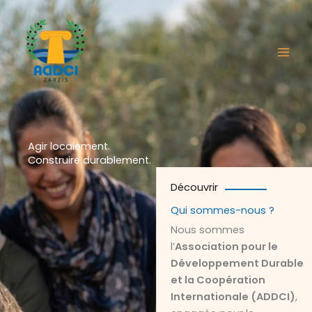
Aller
au
contenu
Agir localement.
Construire durablement.
Découvrir
Qui sommes-nous ?
Nous sommes
l’
Association pour le
Développement Durable
et la Coopération
Internationale (ADDCI)
,