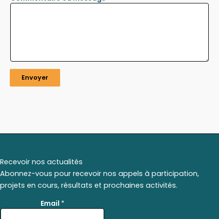
Envoyer
Recevoir nos actualités
Abonnez-vous pour recevoir nos appels à participation,
projets en cours, résultats et prochaines activités.
E
Email
*
m
a