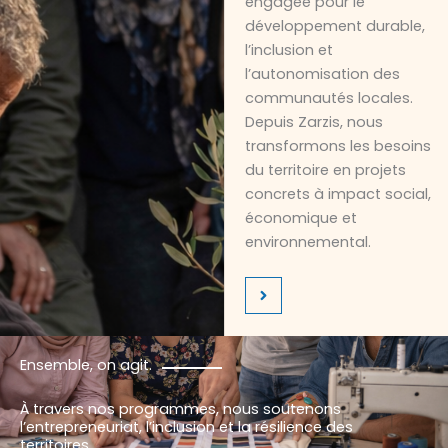
engagée pour le
développement durable,
l’inclusion et
l’autonomisation des
communautés locales.
Depuis Zarzis, nous
transformons les besoins
du territoire en projets
concrets à impact social,
économique et
environnemental.
Ensemble, on agit.
À travers nos programmes, nous soutenons
l’entrepreneuriat, l’inclusion et la résilience des
territoires.