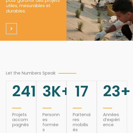
pour garantir des projets
utiles, mesurables et
durables.
Let the Numbers Speak
241
3
K+
17
23
+
Projets
Personn
Partenai
Années
accom
es
res
d’expéri
pagnés
formée
mobilis
ence
s
és