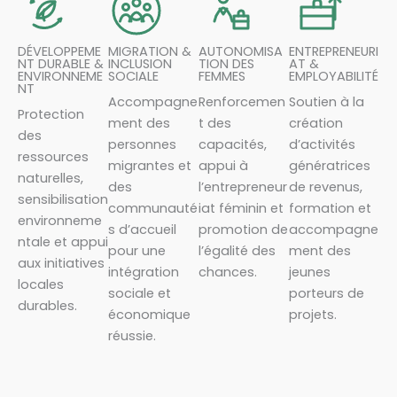
DÉVELOPPEME
MIGRATION &
AUTONOMISA
ENTREPRENEURI
NT DURABLE &
INCLUSION
TION DES
AT &
ENVIRONNEME
SOCIALE
FEMMES
EMPLOYABILITÉ
NT
Accompagne
Renforcemen
Soutien à la
Protection
ment des
t des
création
des
personnes
capacités,
d’activités
ressources
migrantes et
appui à
génératrices
naturelles,
des
l’entrepreneur
de revenus,
sensibilisation
communauté
iat féminin et
formation et
environneme
s d’accueil
promotion de
accompagne
ntale et appui
pour une
l’égalité des
ment des
aux initiatives
intégration
chances.
jeunes
locales
sociale et
porteurs de
durables.
économique
projets.
réussie.