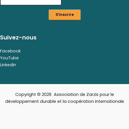
i
l
S'inscrire
E
m
a
i
Suivez-nous
l
E
m
Facebook
a
YouTube
i
Linkedin
l
Copyright © 2026 Association de Zarzis pour le
développement durable et la coopération internationale