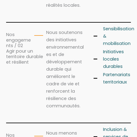
réalités locales.
Sensibilisation
Nous soutenons
Nos
&
des initiatives
engageme
mobilisation
nts / 02
environnemental
Agir pour un
Initiatives
es et de
territoire durable
locales
développement
et résilient
durables
durable qui
Partenariats
améliorent le
territoriaux
cadre de vie et
renforcent la
résilience des
communautés.
Inclusion &
Nous menons
Nos
services de