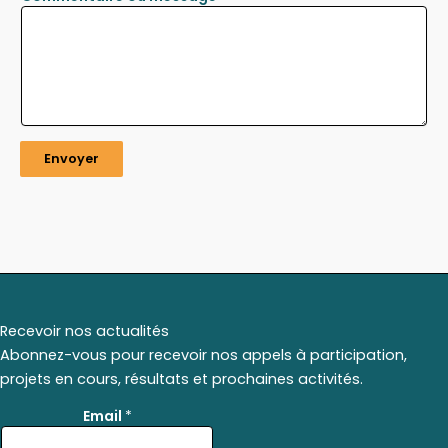
Envoyer
Recevoir nos actualités
Abonnez-vous pour recevoir nos appels à participation,
projets en cours, résultats et prochaines activités.
E
Email
*
m
a