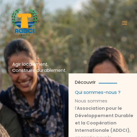
Aller
au
contenu
Agir localement.
Construire durablement.
Découvrir
Qui sommes-nous ?
Nous sommes
l’
Association pour le
Développement Durable
et la Coopération
Internationale (ADDCI)
,