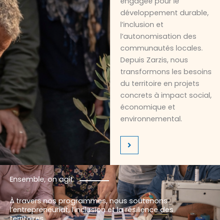
engagée pour le
développement durable,
l’inclusion et
l’autonomisation des
communautés locales.
Depuis Zarzis, nous
transformons les besoins
du territoire en projets
concrets à impact social,
économique et
environnemental.
Ensemble, on agit.
À travers nos programmes, nous soutenons
l’entrepreneuriat, l’inclusion et la résilience des
territoires.