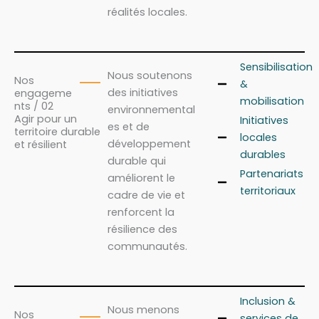
réalités locales.
Sensibilisation
Nous soutenons
Nos
&
des initiatives
engageme
mobilisation
nts / 02
environnemental
Agir pour un
Initiatives
es et de
territoire durable
locales
développement
et résilient
durables
durable qui
Partenariats
améliorent le
territoriaux
cadre de vie et
renforcent la
résilience des
communautés.
Inclusion &
Nous menons
Nos
services de