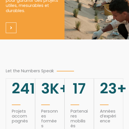
pour garantir des projets
utiles, mesurables et
durables.
Let the Numbers Speak
241
3
K+
17
23
+
Projets
Personn
Partenai
Années
accom
es
res
d’expéri
pagnés
formée
mobilis
ence
s
és