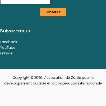
i
l
S'inscrire
E
m
a
i
Suivez-nous
l
E
m
Facebook
a
YouTube
i
Linkedin
l
Copyright © 2026 Association de Zarzis pour le
développement durable et la coopération internationale