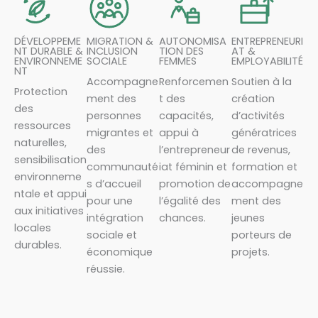
DÉVELOPPEME
MIGRATION &
AUTONOMISA
ENTREPRENEURI
NT DURABLE &
INCLUSION
TION DES
AT &
ENVIRONNEME
SOCIALE
FEMMES
EMPLOYABILITÉ
NT
Accompagne
Renforcemen
Soutien à la
Protection
ment des
t des
création
des
personnes
capacités,
d’activités
ressources
migrantes et
appui à
génératrices
naturelles,
des
l’entrepreneur
de revenus,
sensibilisation
communauté
iat féminin et
formation et
environneme
s d’accueil
promotion de
accompagne
ntale et appui
pour une
l’égalité des
ment des
aux initiatives
intégration
chances.
jeunes
locales
sociale et
porteurs de
durables.
économique
projets.
réussie.