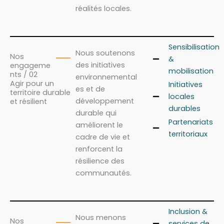
réalités locales.
Sensibilisation
Nous soutenons
Nos
&
des initiatives
engageme
mobilisation
nts / 02
environnemental
Agir pour un
Initiatives
es et de
territoire durable
locales
développement
et résilient
durables
durable qui
Partenariats
améliorent le
territoriaux
cadre de vie et
renforcent la
résilience des
communautés.
Inclusion &
Nous menons
Nos
services de