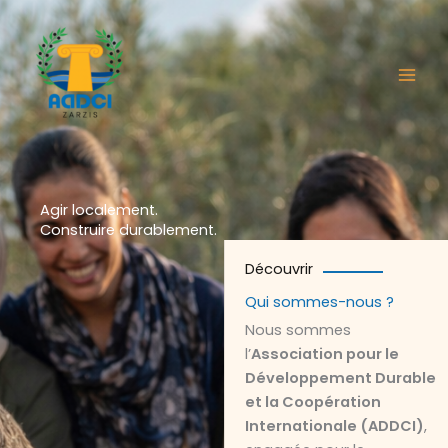
Aller
au
contenu
Agir localement.
Construire durablement.
Découvrir
Qui sommes-nous ?
Nous sommes
l’
Association pour le
Développement Durable
et la Coopération
Internationale (ADDCI)
,