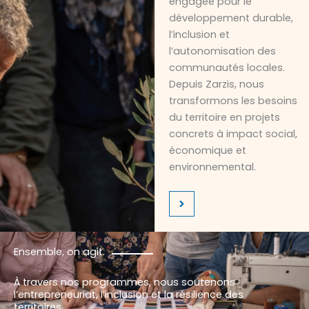
engagée pour le
développement durable,
l’inclusion et
l’autonomisation des
communautés locales.
Depuis Zarzis, nous
transformons les besoins
du territoire en projets
concrets à impact social,
économique et
environnemental.
Ensemble, on agit.
À travers nos programmes, nous soutenons
l’entrepreneuriat, l’inclusion et la résilience des
territoires.