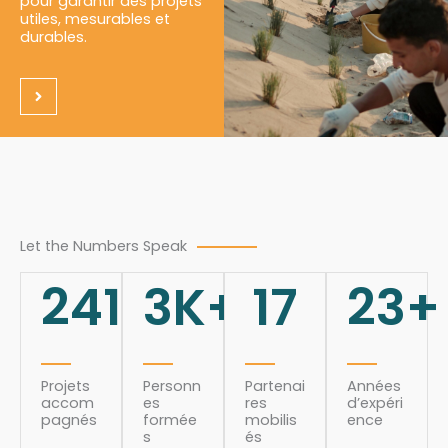
pour garantir des projets
utiles, mesurables et
durables.
Let the Numbers Speak
241
3
K+
17
23
+
Projets
Personn
Partenai
Années
accom
es
res
d’expéri
pagnés
formée
mobilis
ence
s
és