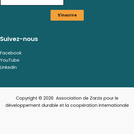
i
l
S'inscrire
*
E
m
a
Suivez-nous
i
l
Facebook
YouTube
Linkedin
Copyright © 2026 Association de Zarzis pour le
développement durable et la coopération internationale