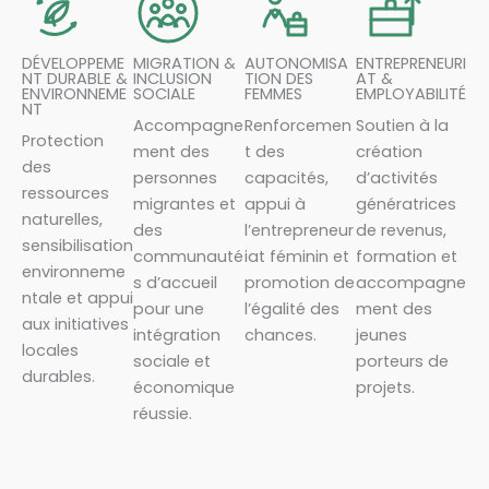
DÉVELOPPEME
MIGRATION &
AUTONOMISA
ENTREPRENEURI
NT DURABLE &
INCLUSION
TION DES
AT &
ENVIRONNEME
SOCIALE
FEMMES
EMPLOYABILITÉ
NT
Accompagne
Renforcemen
Soutien à la
Protection
ment des
t des
création
des
personnes
capacités,
d’activités
ressources
migrantes et
appui à
génératrices
naturelles,
des
l’entrepreneur
de revenus,
sensibilisation
communauté
iat féminin et
formation et
environneme
s d’accueil
promotion de
accompagne
ntale et appui
pour une
l’égalité des
ment des
aux initiatives
intégration
chances.
jeunes
locales
sociale et
porteurs de
durables.
économique
projets.
réussie.