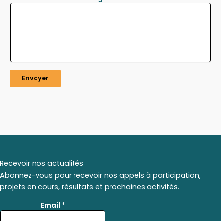
Envoyer
Recevoir nos actualités
Abonnez-vous pour recevoir nos appels à participation,
projets en cours, résultats et prochaines activités.
E
Email
*
m
a