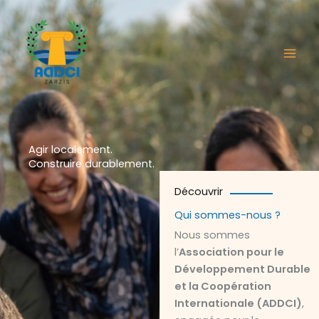
Aller
au
contenu
Agir localement.
Construire durablement.
Découvrir
Qui sommes-nous ?
Nous sommes
l’
Association pour le
Développement Durable
et la Coopération
Internationale (ADDCI)
,