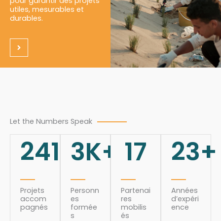
pour garantir des projets
utiles, mesurables et
durables.
Let the Numbers Speak
241
3
K+
17
23
+
Projets
Personn
Partenai
Années
accom
es
res
d’expéri
pagnés
formée
mobilis
ence
s
és