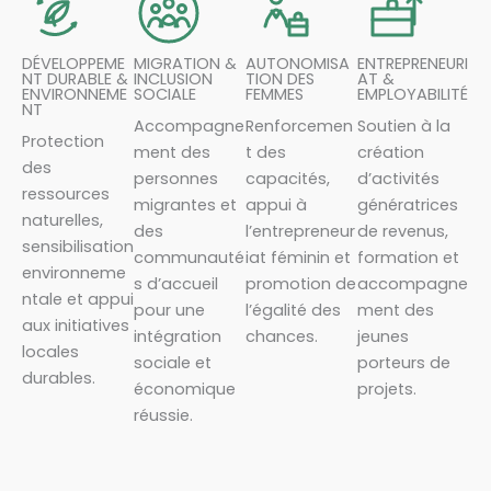
DÉVELOPPEME
MIGRATION &
AUTONOMISA
ENTREPRENEURI
NT DURABLE &
INCLUSION
TION DES
AT &
ENVIRONNEME
SOCIALE
FEMMES
EMPLOYABILITÉ
NT
Accompagne
Renforcemen
Soutien à la
Protection
ment des
t des
création
des
personnes
capacités,
d’activités
ressources
migrantes et
appui à
génératrices
naturelles,
des
l’entrepreneur
de revenus,
sensibilisation
communauté
iat féminin et
formation et
environneme
s d’accueil
promotion de
accompagne
ntale et appui
pour une
l’égalité des
ment des
aux initiatives
intégration
chances.
jeunes
locales
sociale et
porteurs de
durables.
économique
projets.
réussie.