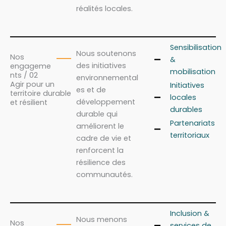
réalités locales.
Sensibilisation
Nous soutenons
Nos
&
des initiatives
engageme
mobilisation
nts / 02
environnemental
Agir pour un
Initiatives
es et de
territoire durable
locales
développement
et résilient
durables
durable qui
Partenariats
améliorent le
territoriaux
cadre de vie et
renforcent la
résilience des
communautés.
Inclusion &
Nous menons
Nos
services de