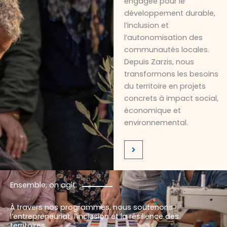
engagée pour le
développement durable,
l’inclusion et
l’autonomisation des
communautés locales.
Depuis Zarzis, nous
transformons les besoins
du territoire en projets
concrets à impact social,
économique et
environnemental.
Ensemble, on agit.
À travers nos programmes, nous soutenons
l’entrepreneuriat, l’inclusion et la résilience des
territoires.