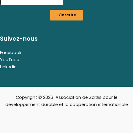
m
a
S'inscrire
i
l
Suivez-nous
Facebook
YouTube
Linkedin
Copyright © 2026 Association de Zarzis pour le
développement durable et la coopération internationale