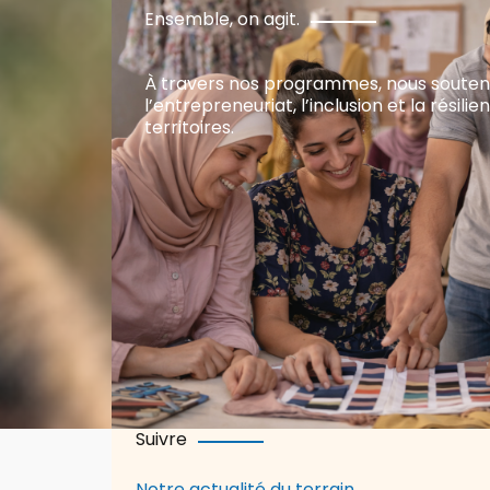
Ensemble, on agit.
À travers nos programmes, nous soute
l’entrepreneuriat, l’inclusion et la résili
territoires.
Suivre
Notre actualité du terrain