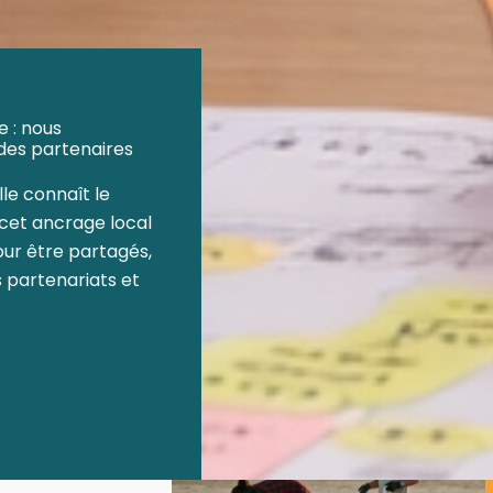
 : nous
des partenaires
lle connaît le
e cet ancrage local
our être partagés,
 partenariats et