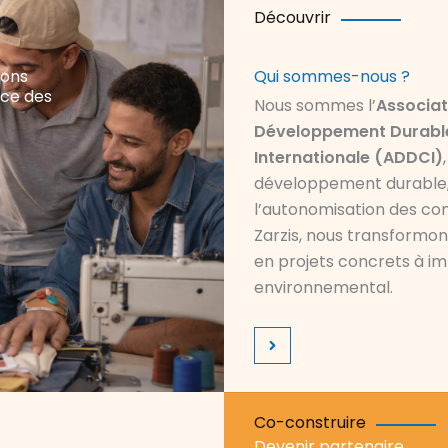
Découvrir
nons
Qui sommes-nous ?
ence des
Nous sommes l’
Associat
Développement Durable
Internationale (ADDCI)
développement durable, l
l’autonomisation des co
Zarzis, nous transformons
en projets concrets à i
environnemental.
Co-construire
Devenir partenaire