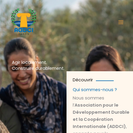
Aller
au
contenu
Agir localement.
Construire durablement.
Découvrir
Qui sommes-nous ?
Nous sommes
l’
Association pour le
Développement Durable
et la Coopération
Internationale (ADDCI)
,