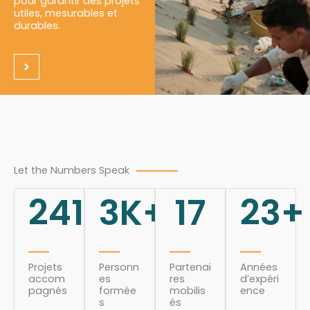
pour garantir des projets
utiles, mesurables et
durables.
Let the Numbers Speak
241
3
K+
17
23
+
Projets
Personn
Partenai
Années
accom
es
res
d’expéri
pagnés
formée
mobilis
ence
s
és