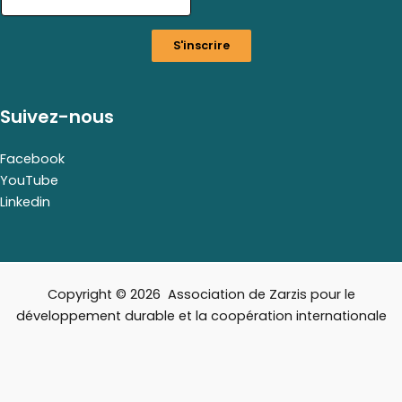
m
a
S'inscrire
i
l
Suivez-nous
Facebook
YouTube
Linkedin
Copyright © 2026 Association de Zarzis pour le
développement durable et la coopération internationale