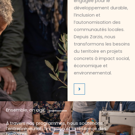
engagée pour le
développement durable,
l’inclusion et
l’autonomisation des
communautés locales.
Depuis Zarzis, nous
transformons les besoins
du territoire en projets
concrets à impact social,
économique et
environnemental.
Ensemble, on agit.
À travers nos programmes, nous soutenons
l’entrepreneuriat, l’inclusion et la résilience des
territoires.