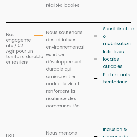
réalités locales.
Sensibilisation
Nous soutenons
Nos
&
des initiatives
engageme
mobilisation
nts / 02
environnemental
Agir pour un
Initiatives
es et de
territoire durable
locales
développement
et résilient
durables
durable qui
Partenariats
améliorent le
territoriaux
cadre de vie et
renforcent la
résilience des
communautés.
Inclusion &
Nous menons
Nos
services de