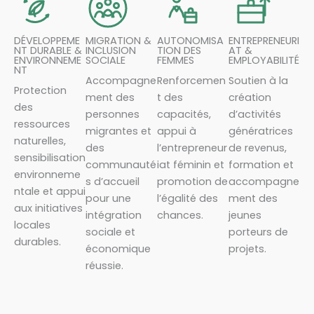
DÉVELOPPEME
MIGRATION &
AUTONOMISA
ENTREPRENEURI
NT DURABLE &
INCLUSION
TION DES
AT &
ENVIRONNEME
SOCIALE
FEMMES
EMPLOYABILITÉ
NT
Accompagne
Renforcemen
Soutien à la
Protection
ment des
t des
création
des
personnes
capacités,
d’activités
ressources
migrantes et
appui à
génératrices
naturelles,
des
l’entrepreneur
de revenus,
sensibilisation
communauté
iat féminin et
formation et
environneme
s d’accueil
promotion de
accompagne
ntale et appui
pour une
l’égalité des
ment des
aux initiatives
intégration
chances.
jeunes
locales
sociale et
porteurs de
durables.
économique
projets.
réussie.