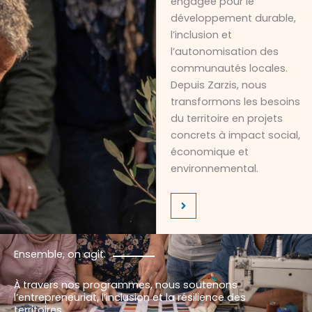
engagée pour le
développement durable,
l’inclusion et
l’autonomisation des
communautés locales.
Depuis Zarzis, nous
transformons les besoins
du territoire en projets
concrets à impact social,
économique et
environnemental.
Ensemble, on agit.
À travers nos programmes, nous soutenons
l’entrepreneuriat, l’inclusion et la résilience des
territoires.