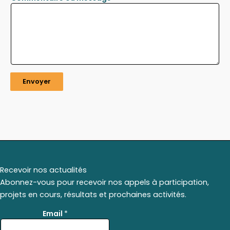
Envoyer
Recevoir nos actualités
Abonnez-vous pour recevoir nos appels à participation,
projets en cours, résultats et prochaines activités.
E
Email
*
m
a