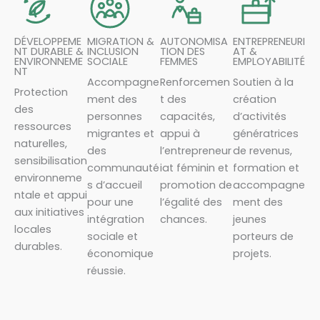
DÉVELOPPEME
MIGRATION &
AUTONOMISA
ENTREPRENEURI
NT DURABLE &
INCLUSION
TION DES
AT &
ENVIRONNEME
SOCIALE
FEMMES
EMPLOYABILITÉ
NT
Accompagne
Renforcemen
Soutien à la
Protection
ment des
t des
création
des
personnes
capacités,
d’activités
ressources
migrantes et
appui à
génératrices
naturelles,
des
l’entrepreneur
de revenus,
sensibilisation
communauté
iat féminin et
formation et
environneme
s d’accueil
promotion de
accompagne
ntale et appui
pour une
l’égalité des
ment des
aux initiatives
intégration
chances.
jeunes
locales
sociale et
porteurs de
durables.
économique
projets.
réussie.