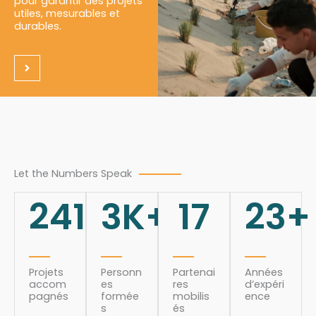
pour garantir des projets
utiles, mesurables et
durables.
Let the Numbers Speak
241
3
K+
17
23
+
Projets
Personn
Partenai
Années
accom
es
res
d’expéri
pagnés
formée
mobilis
ence
s
és