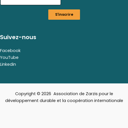
i
l
S'inscrire
*
E
m
a
Suivez-nous
i
l
Facebook
YouTube
Linkedin
Copyright © 2026 Association de Zarzis pour le
développement durable et la coopération internationale