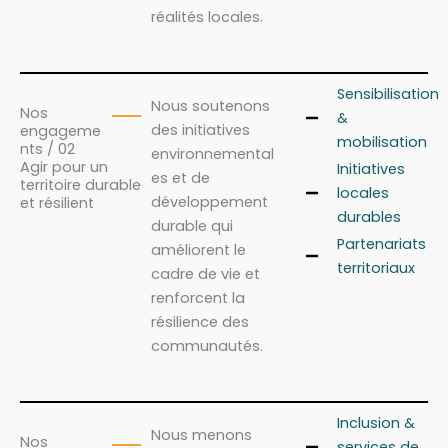
réalités locales.
Sensibilisation
Nous soutenons
Nos
&
des initiatives
engageme
mobilisation
nts / 02
environnemental
Agir pour un
Initiatives
es et de
territoire durable
locales
développement
et résilient
durables
durable qui
Partenariats
améliorent le
territoriaux
cadre de vie et
renforcent la
résilience des
communautés.
Inclusion &
Nous menons
Nos
services de