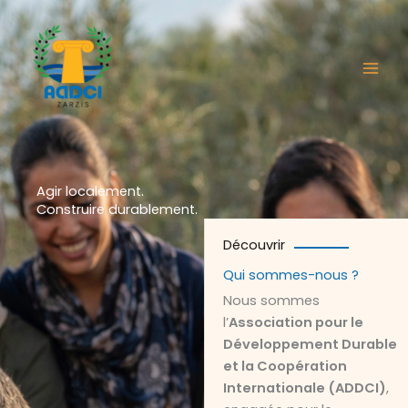
Aller
au
contenu
Agir localement.
Construire durablement.
Découvrir
Qui sommes-nous ?
Nous sommes
l’
Association pour le
Développement Durable
et la Coopération
Internationale (ADDCI)
,