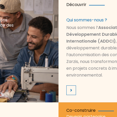
Découvrir
nons
Qui sommes-nous ?
ence des
Nous sommes l’
Associat
Développement Durable
Internationale (ADDCI)
développement durable, l
l’autonomisation des co
Zarzis, nous transformons
en projets concrets à i
environnemental.
Co-construire
Devenir partenaire