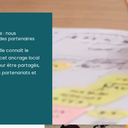
 : nous
des partenaires
lle connaît le
e cet ancrage local
our être partagés,
 partenariats et