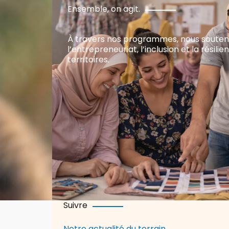
Ensemble, on agit.
À travers nos programmes, nous soute
l’entrepreneuriat, l’inclusion et la résili
territoires.
Suivre
Notre actualité du terrain