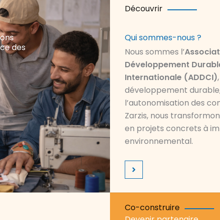
Découvrir
nons
Qui sommes-nous ?
ence des
Nous sommes l’
Associat
Développement Durable
Internationale (ADDCI)
développement durable, l
l’autonomisation des co
Zarzis, nous transformons
en projets concrets à i
environnemental.
Co-construire
Devenir partenaire