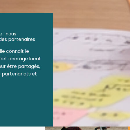
 : nous
des partenaires
lle connaît le
e cet ancrage local
our être partagés,
 partenariats et