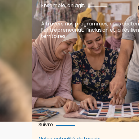
Ensemble, on agit.
À travers nos programmes, nous soute
l’entrepreneuriat, l’inclusion et la résili
territoires.
Suivre
Notre actualité du terrain