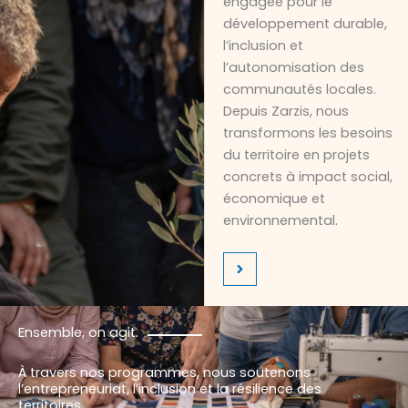
engagée pour le
développement durable,
l’inclusion et
l’autonomisation des
communautés locales.
Depuis Zarzis, nous
transformons les besoins
du territoire en projets
concrets à impact social,
économique et
environnemental.
Ensemble, on agit.
À travers nos programmes, nous soutenons
l’entrepreneuriat, l’inclusion et la résilience des
territoires.