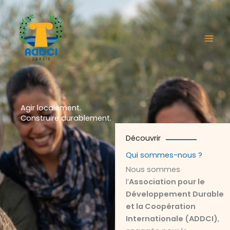
Aller
au
contenu
Agir localement.
Construire durablement.
Découvrir
Qui sommes-nous ?
Nous sommes
l’
Association pour le
Développement Durable
et la Coopération
Internationale (ADDCI)
,