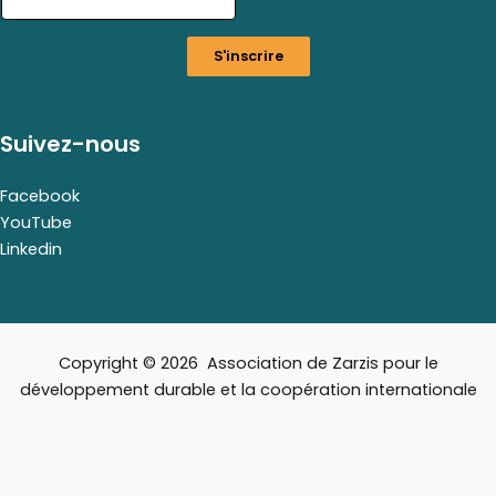
m
a
S'inscrire
i
l
Suivez-nous
Facebook
YouTube
Linkedin
Copyright © 2026 Association de Zarzis pour le
développement durable et la coopération internationale