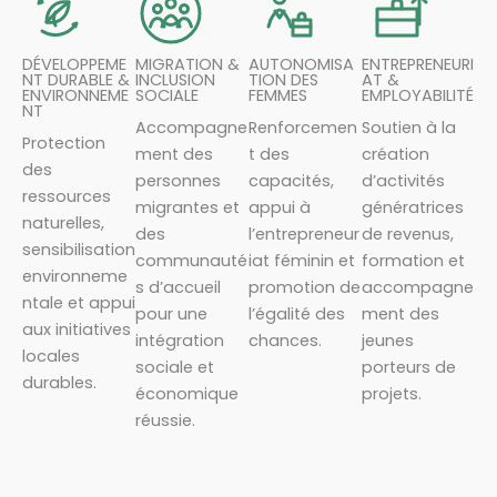
DÉVELOPPEME
MIGRATION &
AUTONOMISA
ENTREPRENEURI
NT DURABLE &
INCLUSION
TION DES
AT &
ENVIRONNEME
SOCIALE
FEMMES
EMPLOYABILITÉ
NT
Accompagne
Renforcemen
Soutien à la
Protection
ment des
t des
création
des
personnes
capacités,
d’activités
ressources
migrantes et
appui à
génératrices
naturelles,
des
l’entrepreneur
de revenus,
sensibilisation
communauté
iat féminin et
formation et
environneme
s d’accueil
promotion de
accompagne
ntale et appui
pour une
l’égalité des
ment des
aux initiatives
intégration
chances.
jeunes
locales
sociale et
porteurs de
durables.
économique
projets.
réussie.