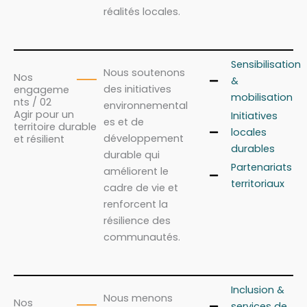
réalités locales.
Sensibilisation
Nous soutenons
Nos
&
des initiatives
engageme
mobilisation
nts / 02
environnemental
Agir pour un
Initiatives
es et de
territoire durable
locales
développement
et résilient
durables
durable qui
Partenariats
améliorent le
territoriaux
cadre de vie et
renforcent la
résilience des
communautés.
Inclusion &
Nous menons
Nos
services de