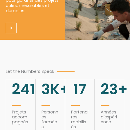
pour garantir des projets
utiles, mesurables et
durables.
Let the Numbers Speak
241
3
K+
17
23
+
Projets
Personn
Partenai
Années
accom
es
res
d’expéri
pagnés
formée
mobilis
ence
s
és