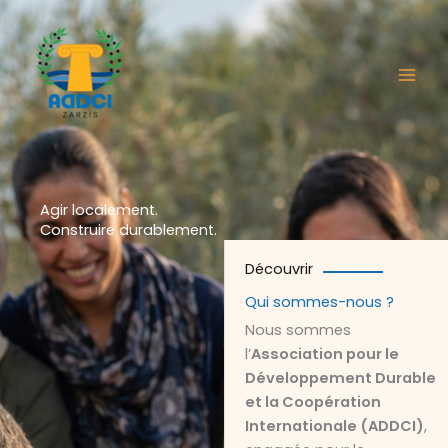
Aller
au
contenu
Agir localement.
Construire durablement.
Découvrir
Qui sommes-nous ?
Nous sommes
l’
Association pour le
Développement Durable
et la Coopération
Internationale (ADDCI)
,