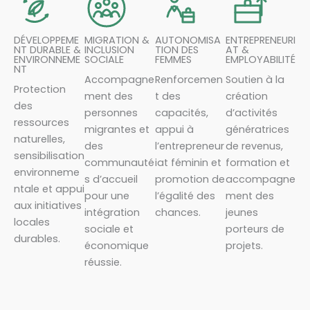
DÉVELOPPEME
MIGRATION &
AUTONOMISA
ENTREPRENEURI
NT DURABLE &
INCLUSION
TION DES
AT &
ENVIRONNEME
SOCIALE
FEMMES
EMPLOYABILITÉ
NT
Accompagne
Renforcemen
Soutien à la
Protection
ment des
t des
création
des
personnes
capacités,
d’activités
ressources
migrantes et
appui à
génératrices
naturelles,
des
l’entrepreneur
de revenus,
sensibilisation
communauté
iat féminin et
formation et
environneme
s d’accueil
promotion de
accompagne
ntale et appui
pour une
l’égalité des
ment des
aux initiatives
intégration
chances.
jeunes
locales
sociale et
porteurs de
durables.
économique
projets.
réussie.