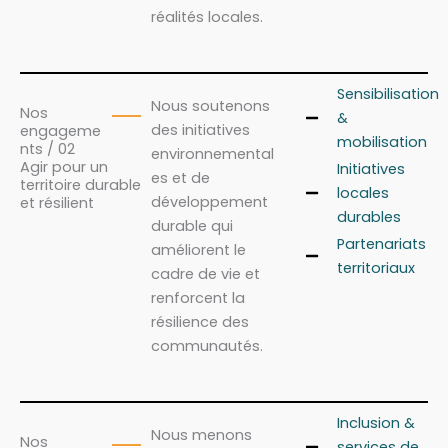
réalités locales.
Sensibilisation
Nous soutenons
Nos
&
des initiatives
engageme
mobilisation
nts / 02
environnemental
Agir pour un
Initiatives
es et de
territoire durable
locales
développement
et résilient
durables
durable qui
Partenariats
améliorent le
territoriaux
cadre de vie et
renforcent la
résilience des
communautés.
Inclusion &
Nous menons
Nos
services de