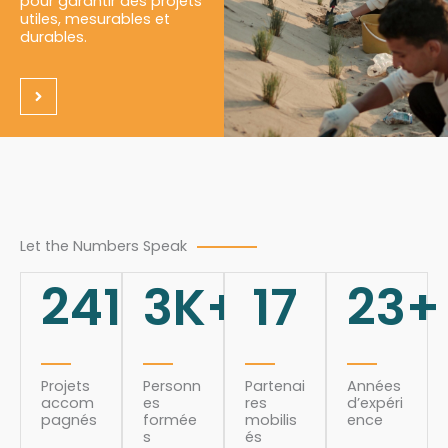
pour garantir des projets
utiles, mesurables et
durables.
Let the Numbers Speak
241
3
K+
17
23
+
Projets
Personn
Partenai
Années
accom
es
res
d’expéri
pagnés
formée
mobilis
ence
s
és