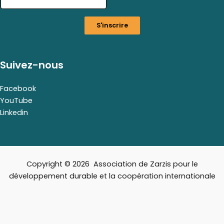
m
a
S'inscrire
i
l
Suivez-nous
Facebook
YouTube
Linkedin
Copyright © 2026 Association de Zarzis pour le
développement durable et la coopération internationale