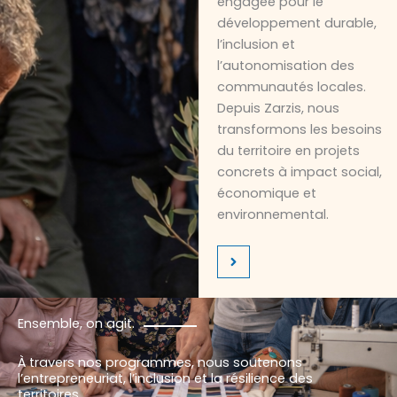
engagée pour le
développement durable,
l’inclusion et
l’autonomisation des
communautés locales.
Depuis Zarzis, nous
transformons les besoins
du territoire en projets
concrets à impact social,
économique et
environnemental.
Ensemble, on agit.
À travers nos programmes, nous soutenons
l’entrepreneuriat, l’inclusion et la résilience des
territoires.