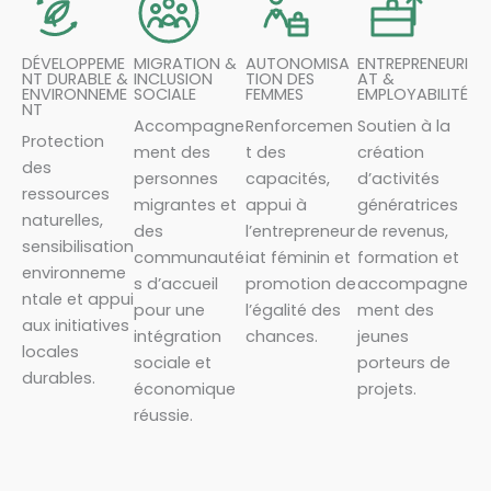
DÉVELOPPEME
MIGRATION &
AUTONOMISA
ENTREPRENEURI
NT DURABLE &
INCLUSION
TION DES
AT &
ENVIRONNEME
SOCIALE
FEMMES
EMPLOYABILITÉ
NT
Accompagne
Renforcemen
Soutien à la
Protection
ment des
t des
création
des
personnes
capacités,
d’activités
ressources
migrantes et
appui à
génératrices
naturelles,
des
l’entrepreneur
de revenus,
sensibilisation
communauté
iat féminin et
formation et
environneme
s d’accueil
promotion de
accompagne
ntale et appui
pour une
l’égalité des
ment des
aux initiatives
intégration
chances.
jeunes
locales
sociale et
porteurs de
durables.
économique
projets.
réussie.