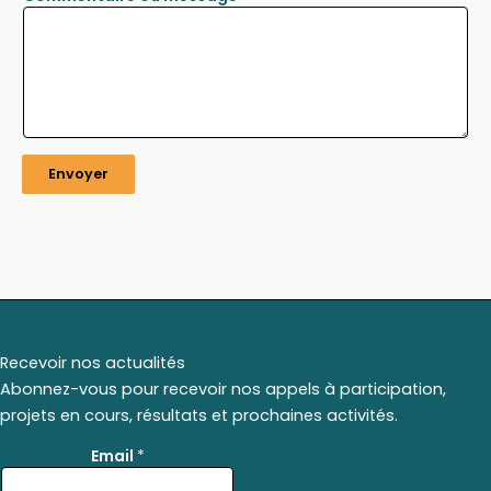
Envoyer
Recevoir nos actualités
Abonnez-vous pour recevoir nos appels à participation,
projets en cours, résultats et prochaines activités.
*
Email
*
E
m