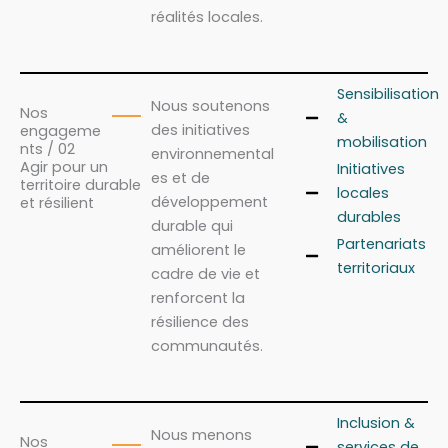
réalités locales.
Sensibilisation
Nous soutenons
Nos
&
des initiatives
engageme
mobilisation
nts / 02
environnemental
Agir pour un
Initiatives
es et de
territoire durable
locales
développement
et résilient
durables
durable qui
Partenariats
améliorent le
territoriaux
cadre de vie et
renforcent la
résilience des
communautés.
Inclusion &
Nous menons
Nos
services de