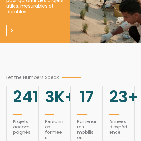
pour garantir des projets
utiles, mesurables et
durables.
Let the Numbers Speak
241
3
K+
17
23
+
Projets
Personn
Partenai
Années
accom
es
res
d’expéri
pagnés
formée
mobilis
ence
s
és