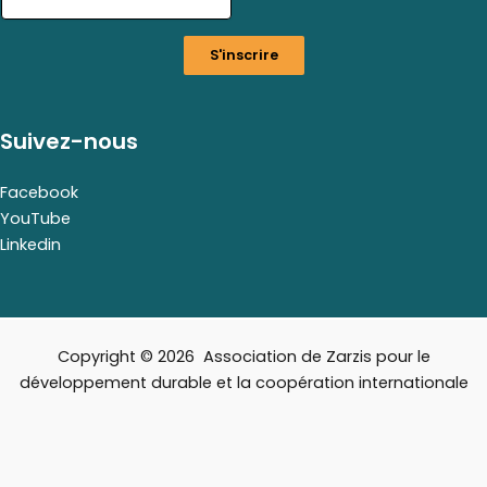
a
i
S'inscrire
l
E
m
a
Suivez-nous
i
l
Facebook
YouTube
Linkedin
Copyright © 2026 Association de Zarzis pour le
développement durable et la coopération internationale