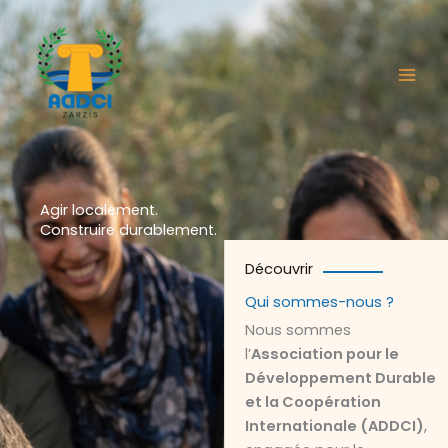
Aller
au
contenu
Agir localement.
Construire durablement.
Découvrir
Qui sommes-nous ?
Nous sommes
l’
Association pour le
Développement Durable
et la Coopération
Internationale (ADDCI)
,