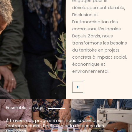
engagée pour le
développement durable,
l’inclusion et
l’autonomisation des
communautés locales.
Depuis Zarzis, nous
transformons les besoins
du territoire en projets
concrets à impact social,
économique et
environnemental.
Ensemble, on agit.
À travers nos programmes, nous soutenons
l’entrepreneuriat, l’inclusion et la résilience des
territoires.