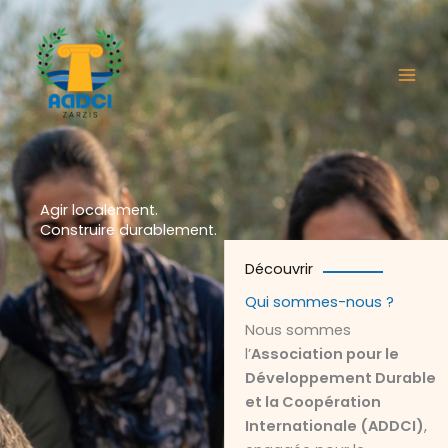
Aller
au
contenu
Agir localement.
Construire durablement.
Découvrir
Qui sommes-nous ?
Nous sommes
l’
Association pour le
Développement Durable
et la Coopération
Internationale (ADDCI)
,