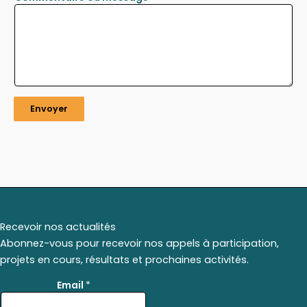
Envoyer
Recevoir nos actualités
Abonnez-vous pour recevoir nos appels à participation,
projets en cours, résultats et prochaines activités.
*
Email
*
E
m