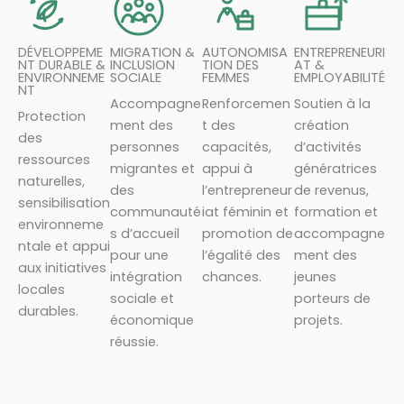
DÉVELOPPEME
MIGRATION &
AUTONOMISA
ENTREPRENEURI
NT DURABLE &
INCLUSION
TION DES
AT &
ENVIRONNEME
SOCIALE
FEMMES
EMPLOYABILITÉ
NT
Accompagne
Renforcemen
Soutien à la
Protection
ment des
t des
création
des
personnes
capacités,
d’activités
ressources
migrantes et
appui à
génératrices
naturelles,
des
l’entrepreneur
de revenus,
sensibilisation
communauté
iat féminin et
formation et
environneme
s d’accueil
promotion de
accompagne
ntale et appui
pour une
l’égalité des
ment des
aux initiatives
intégration
chances.
jeunes
locales
sociale et
porteurs de
durables.
économique
projets.
réussie.