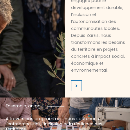
engagée pour le
développement durable,
l’inclusion et
l’autonomisation des
communautés locales.
Depuis Zarzis, nous
transformons les besoins
du territoire en projets
concrets à impact social,
économique et
environnemental.
Ensemble, on agit.
À travers nos programmes, nous soutenons
l’entrepreneuriat, l’inclusion et la résilience des
territoires.