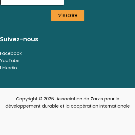
a
i
S'inscrire
l
*
Suivez-nous
Facebook
YouTube
Linkedin
Copyright © 2026 Association de Zarzis pour le
développement durable et la coopération internationale