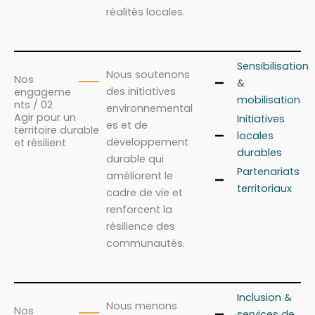
réalités locales.
Sensibilisation
Nous soutenons
Nos
&
des initiatives
engageme
mobilisation
nts / 02
environnemental
Agir pour un
Initiatives
es et de
territoire durable
locales
développement
et résilient
durables
durable qui
Partenariats
améliorent le
territoriaux
cadre de vie et
renforcent la
résilience des
communautés.
Inclusion &
Nous menons
Nos
services de