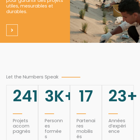
pour garantir des projets
utiles, mesurables et
durables.
Let the Numbers Speak
241
3
K+
17
23
+
Projets
Personn
Partenai
Années
accom
es
res
d’expéri
pagnés
formée
mobilis
ence
s
és