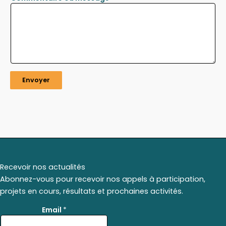
Envoyer
Recevoir nos actualités
Abonnez-vous pour recevoir nos appels à participation,
projets en cours, résultats et prochaines activités.
E
Email
*
m
a