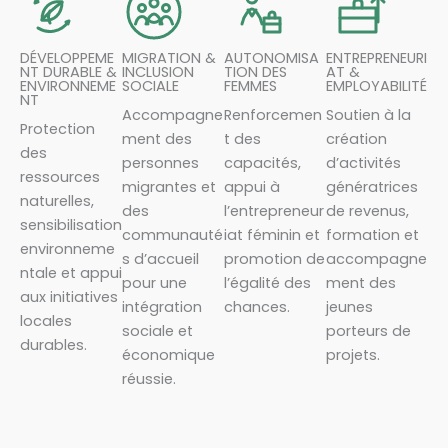
DÉVELOPPEME
MIGRATION &
AUTONOMISA
ENTREPRENEURI
NT DURABLE &
INCLUSION
TION DES
AT &
ENVIRONNEME
SOCIALE
FEMMES
EMPLOYABILITÉ
NT
Accompagne
Renforcemen
Soutien à la
Protection
ment des
t des
création
des
personnes
capacités,
d’activités
ressources
migrantes et
appui à
génératrices
naturelles,
des
l’entrepreneur
de revenus,
sensibilisation
communauté
iat féminin et
formation et
environneme
s d’accueil
promotion de
accompagne
ntale et appui
pour une
l’égalité des
ment des
aux initiatives
intégration
chances.
jeunes
locales
sociale et
porteurs de
durables.
économique
projets.
réussie.