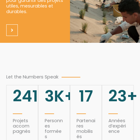
pour garantir des projets
utiles, mesurables et
durables.
Let the Numbers Speak
241
3
K+
17
23
+
Projets
Personn
Partenai
Années
accom
es
res
d’expéri
pagnés
formée
mobilis
ence
s
és