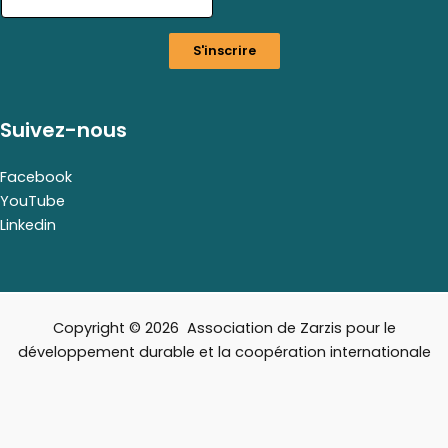
i
l
S'inscrire
E
m
a
i
Suivez-nous
l
*
Facebook
YouTube
Linkedin
Copyright © 2026 Association de Zarzis pour le
développement durable et la coopération internationale