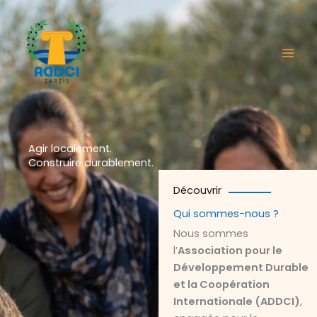
Aller
au
contenu
Agir localement.
Construire durablement.
Découvrir
Qui sommes-nous ?
Nous sommes
l’
Association pour le
Développement Durable
et la Coopération
Internationale (ADDCI)
,