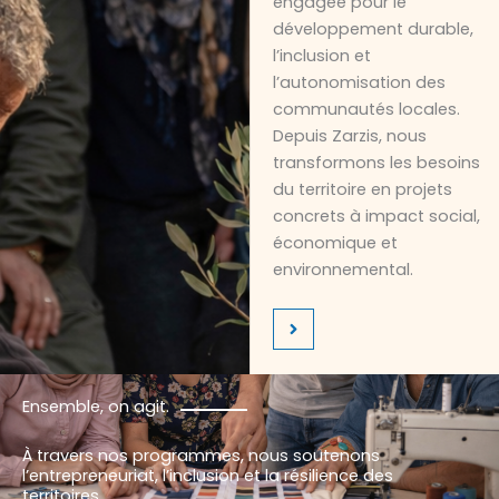
engagée pour le
développement durable,
l’inclusion et
l’autonomisation des
communautés locales.
Depuis Zarzis, nous
transformons les besoins
du territoire en projets
concrets à impact social,
économique et
environnemental.
Ensemble, on agit.
À travers nos programmes, nous soutenons
l’entrepreneuriat, l’inclusion et la résilience des
territoires.