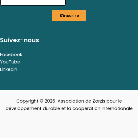
m
a
S'inscrire
i
l
Suivez-nous
Facebook
YouTube
Linkedin
Copyright © 2026 Association de Zarzis pour le
développement durable et la coopération internationale