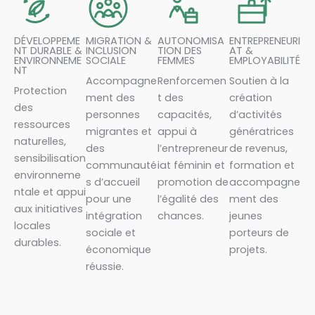
DÉVELOPPEME
MIGRATION &
AUTONOMISA
ENTREPRENEURI
NT DURABLE &
INCLUSION
TION DES
AT &
ENVIRONNEME
SOCIALE
FEMMES
EMPLOYABILITÉ
NT
Accompagne
Renforcemen
Soutien à la
Protection
ment des
t des
création
des
personnes
capacités,
d’activités
ressources
migrantes et
appui à
génératrices
naturelles,
des
l’entrepreneur
de revenus,
sensibilisation
communauté
iat féminin et
formation et
environneme
s d’accueil
promotion de
accompagne
ntale et appui
pour une
l’égalité des
ment des
aux initiatives
intégration
chances.
jeunes
locales
sociale et
porteurs de
durables.
économique
projets.
réussie.