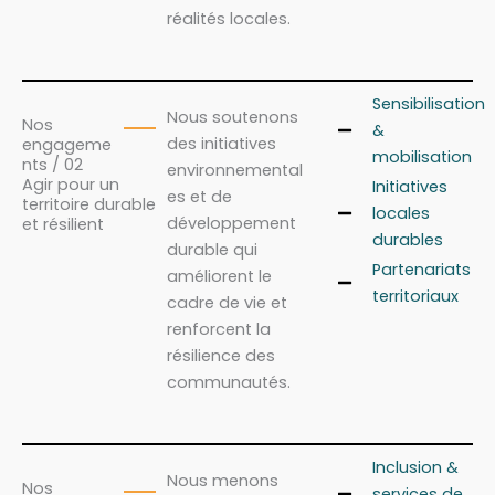
réalités locales.
Sensibilisation
Nous soutenons
Nos
&
des initiatives
engageme
mobilisation
nts / 02
environnemental
Agir pour un
Initiatives
es et de
territoire durable
locales
développement
et résilient
durables
durable qui
Partenariats
améliorent le
territoriaux
cadre de vie et
renforcent la
résilience des
communautés.
Inclusion &
Nous menons
Nos
services de