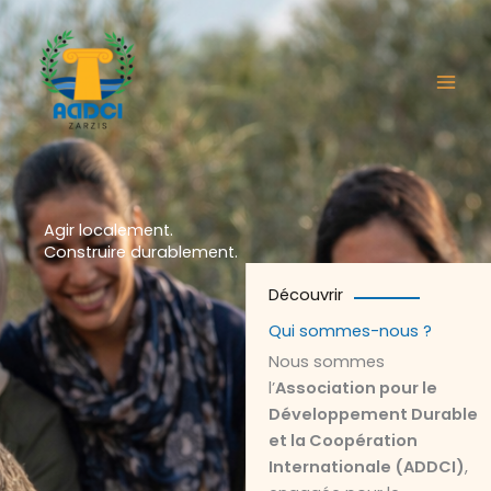
Aller
au
contenu
Agir localement.
Construire durablement.
Découvrir
Qui sommes-nous ?
Nous sommes
l’
Association pour le
Développement Durable
et la Coopération
Internationale (ADDCI)
,