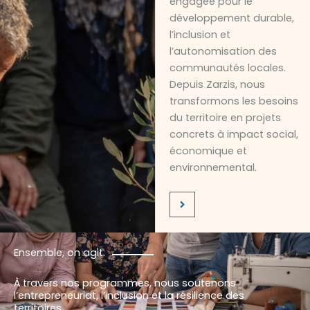
engagée pour le
développement durable,
l’inclusion et
l’autonomisation des
communautés locales.
Depuis Zarzis, nous
transformons les besoins
du territoire en projets
concrets à impact social,
économique et
environnemental.
Ensemble, on agit.
À travers nos programmes, nous soutenons
l’entrepreneuriat, l’inclusion et la résilience des
territoires.