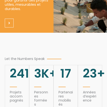
pour garantir des projets
utiles, mesurables et
durables.
Let the Numbers Speak
241
3
K+
17
23
+
Projets
Personn
Partenai
Années
accom
es
res
d’expéri
pagnés
formée
mobilis
ence
s
és