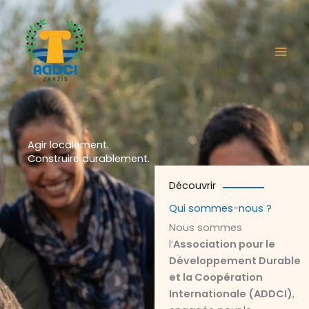
Aller
au
contenu
Agir localement.
Construire durablement.
Découvrir
Qui sommes-nous ?
Nous sommes
l’
Association pour le
Développement Durable
et la Coopération
Internationale (ADDCI)
,