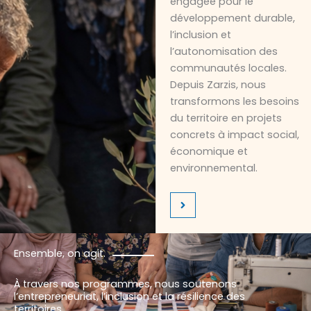
engagée pour le
développement durable,
l’inclusion et
l’autonomisation des
communautés locales.
Depuis Zarzis, nous
transformons les besoins
du territoire en projets
concrets à impact social,
économique et
environnemental.
Ensemble, on agit.
À travers nos programmes, nous soutenons
l’entrepreneuriat, l’inclusion et la résilience des
territoires.