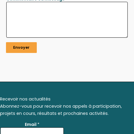
Envoyer
Recevoir nos actualités
Abonnez-vous pour recevoir nos appels à participation,
projets en cours, résultats et prochaines activités.
*
Email
*
E
m