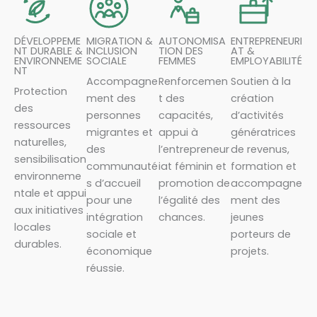
DÉVELOPPEME
MIGRATION &
AUTONOMISA
ENTREPRENEURI
NT DURABLE &
INCLUSION
TION DES
AT &
ENVIRONNEME
SOCIALE
FEMMES
EMPLOYABILITÉ
NT
Accompagne
Renforcemen
Soutien à la
Protection
ment des
t des
création
des
personnes
capacités,
d’activités
ressources
migrantes et
appui à
génératrices
naturelles,
des
l’entrepreneur
de revenus,
sensibilisation
communauté
iat féminin et
formation et
environneme
s d’accueil
promotion de
accompagne
ntale et appui
pour une
l’égalité des
ment des
aux initiatives
intégration
chances.
jeunes
locales
sociale et
porteurs de
durables.
économique
projets.
réussie.