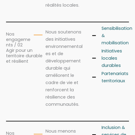
réalités locales.
Sensibilisation
Nous soutenons
Nos
&
des initiatives
engageme
mobilisation
nts / 02
environnemental
Agir pour un
Initiatives
es et de
territoire durable
locales
développement
et résilient
durables
durable qui
Partenariats
améliorent le
territoriaux
cadre de vie et
renforcent la
résilience des
communautés.
Inclusion &
Nous menons
Nos
services de