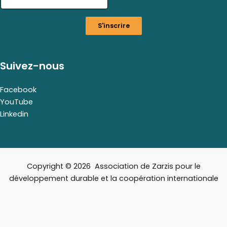
a
i
S'inscrire
l
E
m
a
Suivez-nous
i
l
Facebook
YouTube
Linkedin
Copyright © 2026 Association de Zarzis pour le
développement durable et la coopération internationale