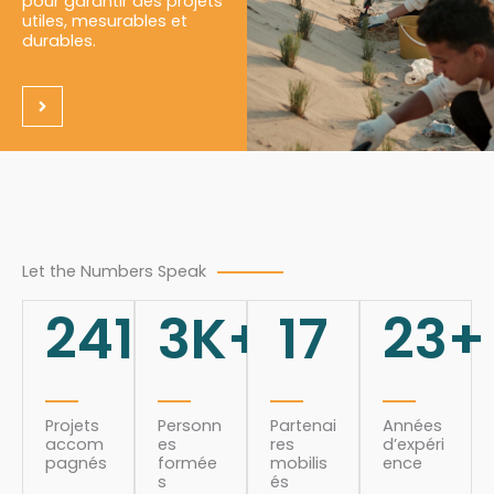
pour garantir des projets
utiles, mesurables et
durables.
Let the Numbers Speak
241
3
K+
17
23
+
Projets
Personn
Partenai
Années
accom
es
res
d’expéri
pagnés
formée
mobilis
ence
s
és