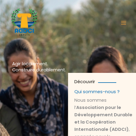
Aller
au
contenu
Agir localement.
Construire durablement.
Découvrir
Qui sommes-nous ?
Nous sommes
l’
Association pour le
Développement Durable
et la Coopération
Internationale (ADDCI)
,