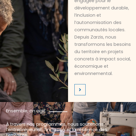
engagée pour le
développement durable,
l’inclusion et
l’autonomisation des
communautés locales.
Depuis Zarzis, nous
transformons les besoins
du territoire en projets
concrets à impact social,
économique et
environnemental.
Ensemble, on agit.
À travers nos programmes, nous soutenons
l’entrepreneuriat, l’inclusion et la résilience des
territoires.