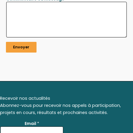
Envoyer
Recevoir nos actualités
Abonnez-vous pour recevoir nos appels à participation,
projets en cours, résultats et prochaines activités.
E
Email
*
m
a