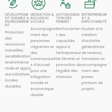
DÉVELOPPEME
MIGRATION &
AUTONOMISA
ENTREPRENEURI
NT DURABLE &
INCLUSION
TION DES
AT &
ENVIRONNEME
SOCIALE
FEMMES
EMPLOYABILITÉ
NT
Accompagne
Renforcemen
Soutien à la
Protection
ment des
t des
création
des
personnes
capacités,
d’activités
ressources
migrantes et
appui à
génératrices
naturelles,
des
l’entrepreneur
de revenus,
sensibilisation
communauté
iat féminin et
formation et
environneme
s d’accueil
promotion de
accompagne
ntale et appui
pour une
l’égalité des
ment des
aux initiatives
intégration
chances.
jeunes
locales
sociale et
porteurs de
durables.
économique
projets.
réussie.