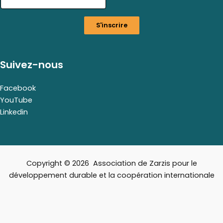
i
l
S'inscrire
E
m
a
i
Suivez-nous
l
E
m
Facebook
a
YouTube
i
Linkedin
l
Copyright © 2026 Association de Zarzis pour le
développement durable et la coopération internationale