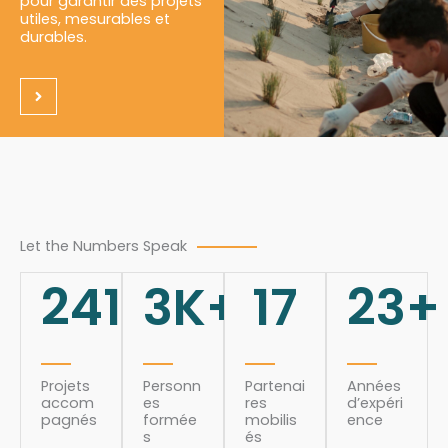
pour garantir des projets
utiles, mesurables et
durables.
Let the Numbers Speak
241
3
K+
17
23
+
Projets
Personn
Partenai
Années
accom
es
res
d’expéri
pagnés
formée
mobilis
ence
s
és