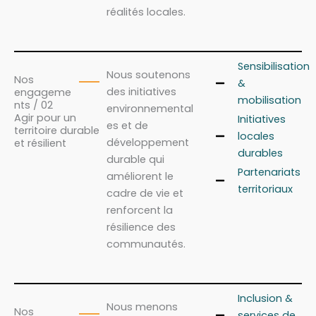
réalités locales.
Sensibilisation
Nous soutenons
Nos
&
des initiatives
engageme
mobilisation
nts / 02
environnemental
Agir pour un
Initiatives
es et de
territoire durable
locales
développement
et résilient
durables
durable qui
Partenariats
améliorent le
territoriaux
cadre de vie et
renforcent la
résilience des
communautés.
Inclusion &
Nous menons
Nos
services de