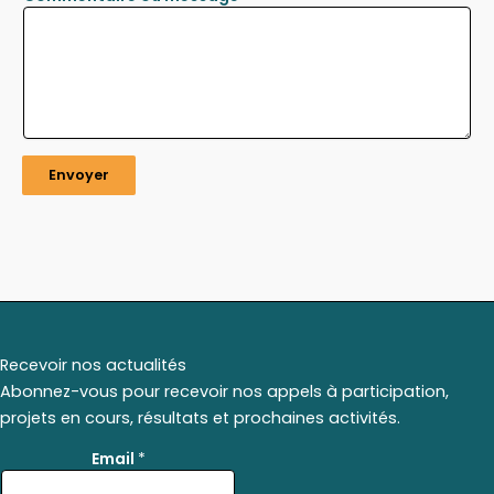
Envoyer
Recevoir nos actualités
Abonnez-vous pour recevoir nos appels à participation,
projets en cours, résultats et prochaines activités.
E
Email
*
m
a