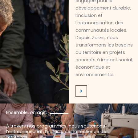
engagée pour le
développement durable,
l’inclusion et
l’autonomisation des
communautés locales.
Depuis Zarzis, nous
transformons les besoins
du territoire en projets
concrets à impact social,
économique et
environnemental.
Ensemble, on agit.
À travers nos programmes, nous soutenons
l’entrepreneuriat, l’inclusion et la résilience des
territoires.