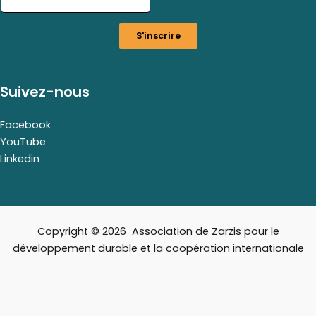
i
l
S'inscrire
E
m
a
i
Suivez-nous
l
E
m
Facebook
a
YouTube
i
Linkedin
l
Copyright © 2026 Association de Zarzis pour le
développement durable et la coopération internationale