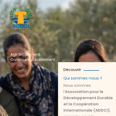
Aller
au
contenu
Agir localement.
Construire durablement.
Découvrir
Qui sommes-nous ?
Nous sommes
l’
Association pour le
Développement Durable
et la Coopération
Internationale (ADDCI)
,