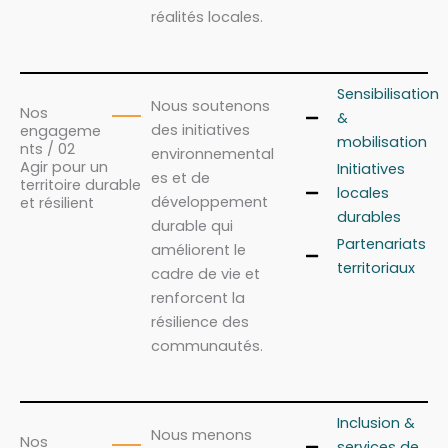
réalités locales.
Sensibilisation
Nous soutenons
Nos
&
des initiatives
engageme
mobilisation
nts / 02
environnemental
Agir pour un
Initiatives
es et de
territoire durable
locales
développement
et résilient
durables
durable qui
Partenariats
améliorent le
territoriaux
cadre de vie et
renforcent la
résilience des
communautés.
Inclusion &
Nous menons
Nos
services de