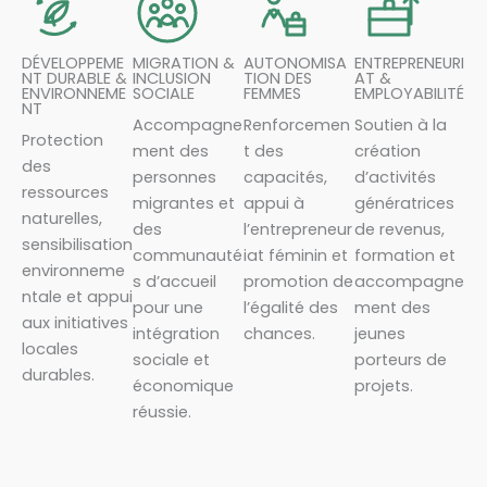
DÉVELOPPEME
MIGRATION &
AUTONOMISA
ENTREPRENEURI
NT DURABLE &
INCLUSION
TION DES
AT &
ENVIRONNEME
SOCIALE
FEMMES
EMPLOYABILITÉ
NT
Accompagne
Renforcemen
Soutien à la
Protection
ment des
t des
création
des
personnes
capacités,
d’activités
ressources
migrantes et
appui à
génératrices
naturelles,
des
l’entrepreneur
de revenus,
sensibilisation
communauté
iat féminin et
formation et
environneme
s d’accueil
promotion de
accompagne
ntale et appui
pour une
l’égalité des
ment des
aux initiatives
intégration
chances.
jeunes
locales
sociale et
porteurs de
durables.
économique
projets.
réussie.