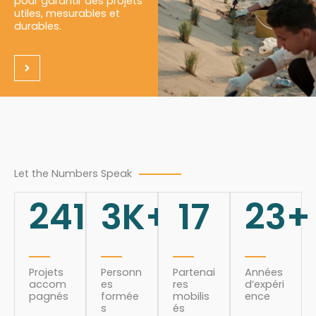
pour garantir des projets
utiles, mesurables et
durables.
Let the Numbers Speak
241
3
K+
17
23
+
Projets
Personn
Partenai
Années
accom
es
res
d’expéri
pagnés
formée
mobilis
ence
s
és