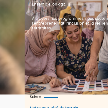
Ensemble, on agit.
À travers nos programmes, nous soute
l’entrepreneuriat, l’inclusion et la résili
territoires.
Suivre
Notre actualité du terrain