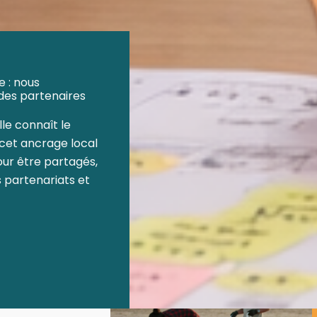
 : nous
des partenaires
lle connaît le
e cet ancrage local
our être partagés,
 partenariats et