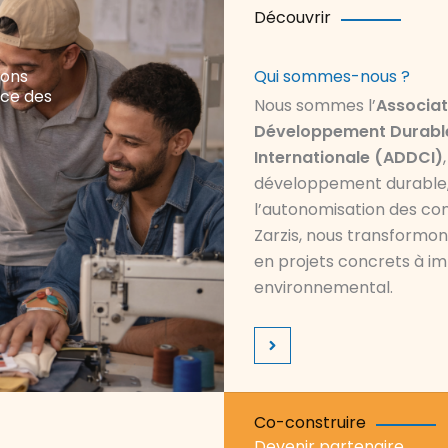
Découvrir
nons
Qui sommes-nous ?
ence des
Nous sommes l’
Associat
Développement Durable
Internationale (ADDCI)
développement durable, l
l’autonomisation des co
Zarzis, nous transformons
en projets concrets à i
environnemental.
Co-construire
Devenir partenaire