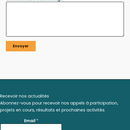
Envoyer
Recevoir nos actualités
Abonnez-vous pour recevoir nos appels à participation,
projets en cours, résultats et prochaines activités.
E
Email
*
m
a