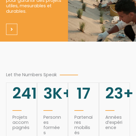
pour garantir des projets
utiles, mesurables et
durables.
Let the Numbers Speak
241
3
K+
17
23
+
Projets
Personn
Partenai
Années
accom
es
res
d’expéri
pagnés
formée
mobilis
ence
s
és