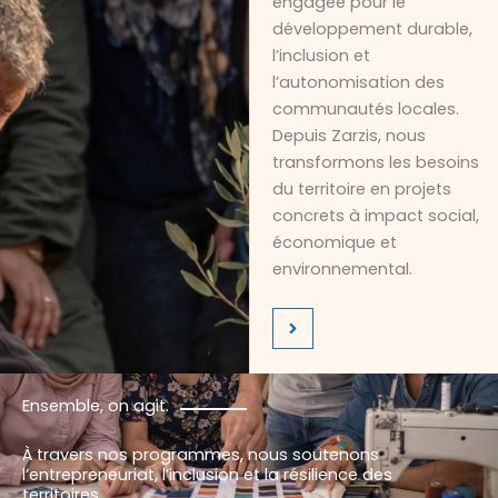
engagée pour le
développement durable,
l’inclusion et
l’autonomisation des
communautés locales.
Depuis Zarzis, nous
transformons les besoins
du territoire en projets
concrets à impact social,
économique et
environnemental.
Ensemble, on agit.
À travers nos programmes, nous soutenons
l’entrepreneuriat, l’inclusion et la résilience des
territoires.