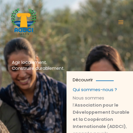
Aller
au
contenu
Agir localement.
Construire durablement.
Découvrir
Qui sommes-nous ?
Nous sommes
l’
Association pour le
Développement Durable
et la Coopération
Internationale (ADDCI)
,