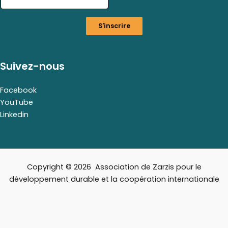
i
l
S'inscrire
E
m
a
i
Suivez-nous
l
E
m
Facebook
a
YouTube
i
Linkedin
l
Copyright © 2026 Association de Zarzis pour le
développement durable et la coopération internationale