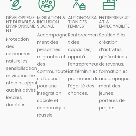
DÉVELOPPEME
MIGRATION &
AUTONOMISA
ENTREPRENEURI
NT DURABLE &
INCLUSION
TION DES
AT &
ENVIRONNEME
SOCIALE
FEMMES
EMPLOYABILITÉ
NT
Accompagne
Renforcemen
Soutien à la
Protection
ment des
t des
création
des
personnes
capacités,
d’activités
ressources
migrantes et
appui à
génératrices
naturelles,
des
l’entrepreneur
de revenus,
sensibilisation
communauté
iat féminin et
formation et
environneme
s d’accueil
promotion de
accompagne
ntale et appui
pour une
l’égalité des
ment des
aux initiatives
intégration
chances.
jeunes
locales
sociale et
porteurs de
durables.
économique
projets.
réussie.