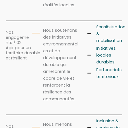
réalités locales.
Sensibilisation
Nous soutenons
Nos
&
des initiatives
engageme
mobilisation
nts / 02
environnemental
Agir pour un
Initiatives
es et de
territoire durable
locales
développement
et résilient
durables
durable qui
Partenariats
améliorent le
territoriaux
cadre de vie et
renforcent la
résilience des
communautés.
Inclusion &
Nous menons
Nos
services de