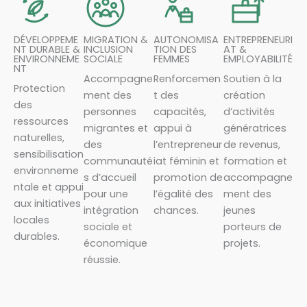
DÉVELOPPEME
MIGRATION &
AUTONOMISA
ENTREPRENEURI
NT DURABLE &
INCLUSION
TION DES
AT &
ENVIRONNEME
SOCIALE
FEMMES
EMPLOYABILITÉ
NT
Accompagne
Renforcemen
Soutien à la
Protection
ment des
t des
création
des
personnes
capacités,
d’activités
ressources
migrantes et
appui à
génératrices
naturelles,
des
l’entrepreneur
de revenus,
sensibilisation
communauté
iat féminin et
formation et
environneme
s d’accueil
promotion de
accompagne
ntale et appui
pour une
l’égalité des
ment des
aux initiatives
intégration
chances.
jeunes
locales
sociale et
porteurs de
durables.
économique
projets.
réussie.