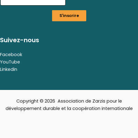
i
l
S'inscrire
*
E
m
a
Suivez-nous
i
l
Facebook
YouTube
Linkedin
Copyright © 2026 Association de Zarzis pour le
développement durable et la coopération internationale