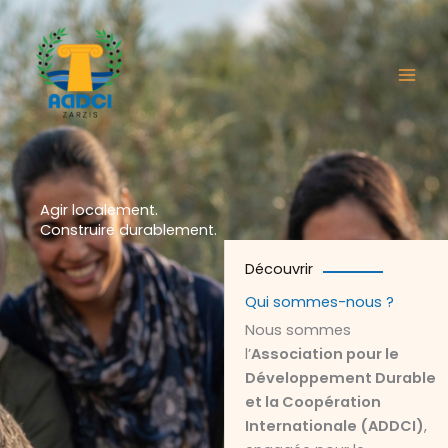
Aller
au
contenu
Agir localement.
Construire durablement.
Découvrir
Qui sommes-nous ?
Nous sommes
l’
Association pour le
Développement Durable
et la Coopération
Internationale (ADDCI)
,