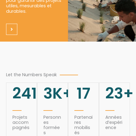
pour garantir des projets
utiles, mesurables et
durables.
Let the Numbers Speak
241
3
K+
17
23
+
Projets
Personn
Partenai
Années
accom
es
res
d’expéri
pagnés
formée
mobilis
ence
s
és