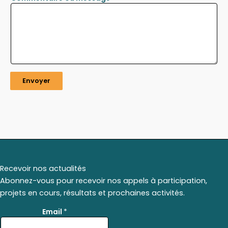
Envoyer
Recevoir nos actualités
Abonnez-vous pour recevoir nos appels à participation,
projets en cours, résultats et prochaines activités.
E
Email
*
m
a