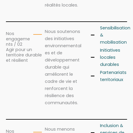
réalités locales.
Sensibilisation
Nous soutenons
Nos
&
des initiatives
engageme
mobilisation
nts / 02
environnemental
Agir pour un
Initiatives
es et de
territoire durable
locales
développement
et résilient
durables
durable qui
Partenariats
améliorent le
territoriaux
cadre de vie et
renforcent la
résilience des
communautés.
Inclusion &
Nous menons
Nos
services de