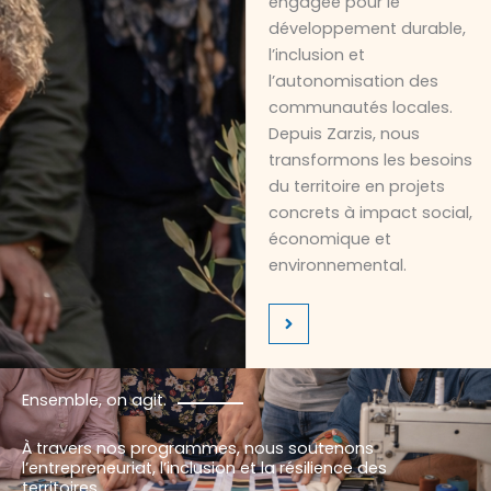
engagée pour le
développement durable,
l’inclusion et
l’autonomisation des
communautés locales.
Depuis Zarzis, nous
transformons les besoins
du territoire en projets
concrets à impact social,
économique et
environnemental.
Ensemble, on agit.
À travers nos programmes, nous soutenons
l’entrepreneuriat, l’inclusion et la résilience des
territoires.