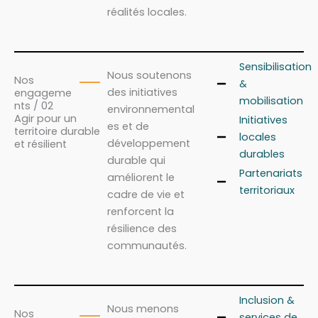
réalités locales.
Sensibilisation
Nous soutenons
Nos
&
des initiatives
engageme
mobilisation
nts / 02
environnemental
Agir pour un
Initiatives
es et de
territoire durable
locales
développement
et résilient
durables
durable qui
Partenariats
améliorent le
territoriaux
cadre de vie et
renforcent la
résilience des
communautés.
Inclusion &
Nous menons
Nos
services de