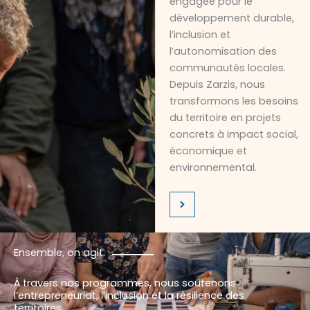
engagée pour le
développement durable,
l’inclusion et
l’autonomisation des
communautés locales.
Depuis Zarzis, nous
transformons les besoins
du territoire en projets
concrets à impact social,
économique et
environnemental.
Ensemble, on agit.
À travers nos programmes, nous soutenons
l’entrepreneuriat, l’inclusion et la résilience des
territoires.