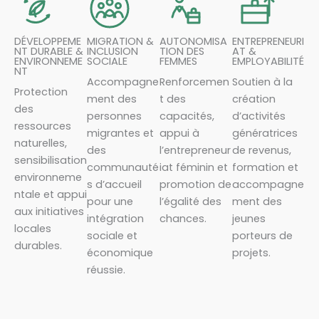
DÉVELOPPEME
MIGRATION &
AUTONOMISA
ENTREPRENEURI
NT DURABLE &
INCLUSION
TION DES
AT &
ENVIRONNEME
SOCIALE
FEMMES
EMPLOYABILITÉ
NT
Accompagne
Renforcemen
Soutien à la
Protection
ment des
t des
création
des
personnes
capacités,
d’activités
ressources
migrantes et
appui à
génératrices
naturelles,
des
l’entrepreneur
de revenus,
sensibilisation
communauté
iat féminin et
formation et
environneme
s d’accueil
promotion de
accompagne
ntale et appui
pour une
l’égalité des
ment des
aux initiatives
intégration
chances.
jeunes
locales
sociale et
porteurs de
durables.
économique
projets.
réussie.