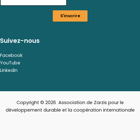
m
a
S'inscrire
i
l
Suivez-nous
Facebook
YouTube
Linkedin
Copyright © 2026 Association de Zarzis pour le
développement durable et la coopération internationale