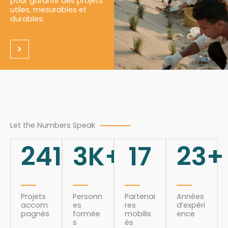
pour garantir des projets
utiles, mesurables et
durables.
Let the Numbers Speak
241
3
K+
17
23
+
Projets
Personn
Partenai
Années
accom
es
res
d’expéri
pagnés
formée
mobilis
ence
s
és