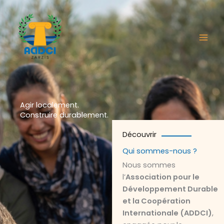
Aller
au
contenu
Agir localement.
Construire durablement.
Découvrir
Qui sommes-nous ?
Nous sommes
l’
Association pour le
Développement Durable
et la Coopération
Internationale (ADDCI)
,