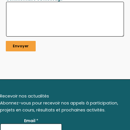
Envoyer
Recevoir nos actualités
Abonnez-vous pour recevoir nos appels à participation,
projets en cours, résultats et prochaines activités.
*
Email
*
E
m