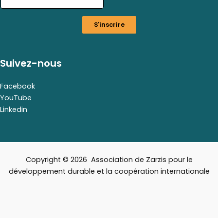
a
i
S'inscrire
l
E
m
a
Suivez-nous
i
l
Facebook
YouTube
Linkedin
Copyright © 2026 Association de Zarzis pour le
développement durable et la coopération internationale