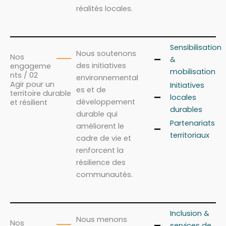
réalités locales.
Sensibilisation
Nous soutenons
Nos
&
des initiatives
engageme
mobilisation
nts / 02
environnemental
Agir pour un
Initiatives
es et de
territoire durable
locales
développement
et résilient
durables
durable qui
Partenariats
améliorent le
territoriaux
cadre de vie et
renforcent la
résilience des
communautés.
Inclusion &
Nous menons
Nos
services de