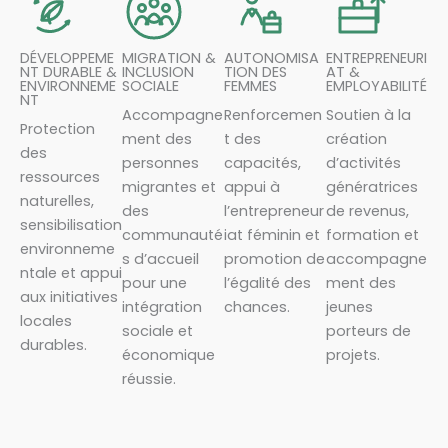
DÉVELOPPEME
MIGRATION &
AUTONOMISA
ENTREPRENEURI
NT DURABLE &
INCLUSION
TION DES
AT &
ENVIRONNEME
SOCIALE
FEMMES
EMPLOYABILITÉ
NT
Accompagne
Renforcemen
Soutien à la
Protection
ment des
t des
création
des
personnes
capacités,
d’activités
ressources
migrantes et
appui à
génératrices
naturelles,
des
l’entrepreneur
de revenus,
sensibilisation
communauté
iat féminin et
formation et
environneme
s d’accueil
promotion de
accompagne
ntale et appui
pour une
l’égalité des
ment des
aux initiatives
intégration
chances.
jeunes
locales
sociale et
porteurs de
durables.
économique
projets.
réussie.