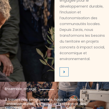
engagée pour le
développement durable,
l’inclusion et
l’autonomisation des
communautés locales.
Depuis Zarzis, nous
transformons les besoins
du territoire en projets
concrets à impact social,
économique et
environnemental.
Ensemble, on agit.
À travers nos programmes, nous soutenons
l’entrepreneuriat, l’inclusion et la résilience des
territoires.