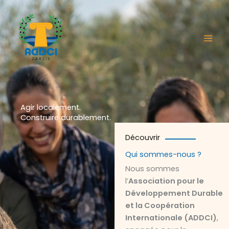
Aller
au
contenu
Agir localement.
Construire durablement.
Découvrir
Qui sommes-nous ?
Nous sommes
l’
Association pour le
Développement Durable
et la Coopération
Internationale (ADDCI)
,