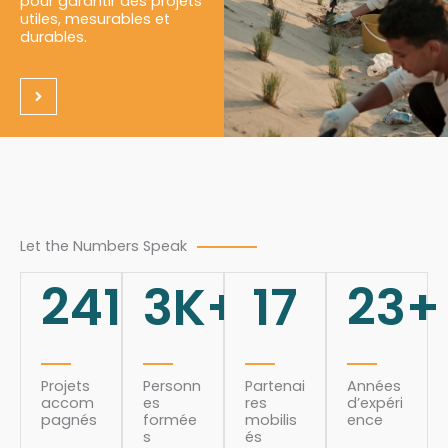
pour garantir des projets
utiles, mesurables et
durables.
Let the Numbers Speak
241
3
K+
17
23
+
Projets
Personn
Partenai
Années
accom
es
res
d’expéri
pagnés
formée
mobilis
ence
s
és