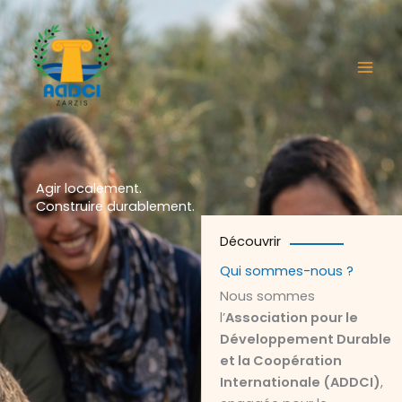
Aller
au
contenu
Agir localement.
Construire durablement.
Découvrir
Qui sommes-nous ?
Nous sommes
l’
Association pour le
Développement Durable
et la Coopération
Internationale (ADDCI)
,