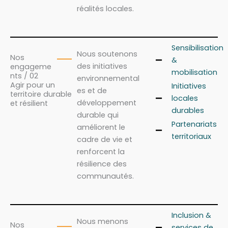
réalités locales.
Sensibilisation
Nous soutenons
Nos
&
des initiatives
engageme
mobilisation
nts / 02
environnemental
Agir pour un
Initiatives
es et de
territoire durable
locales
développement
et résilient
durables
durable qui
Partenariats
améliorent le
territoriaux
cadre de vie et
renforcent la
résilience des
communautés.
Inclusion &
Nous menons
Nos
services de