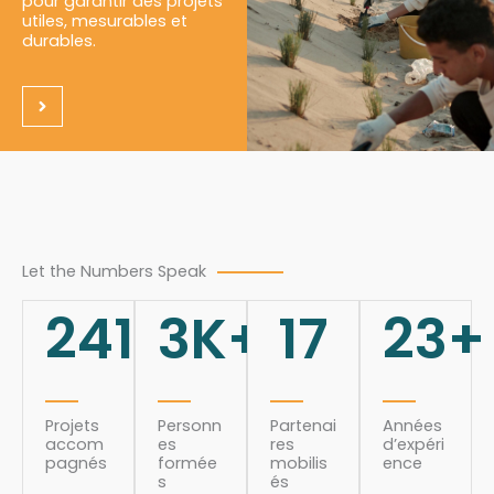
pour garantir des projets
utiles, mesurables et
durables.
Let the Numbers Speak
241
3
K+
17
23
+
Projets
Personn
Partenai
Années
accom
es
res
d’expéri
pagnés
formée
mobilis
ence
s
és