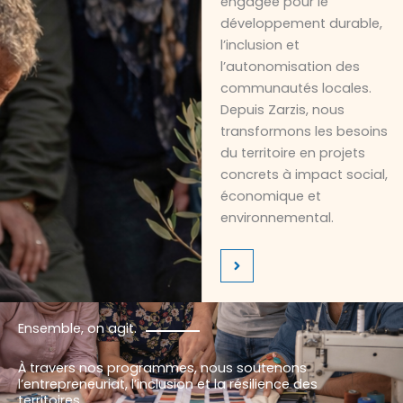
engagée pour le
développement durable,
l’inclusion et
l’autonomisation des
communautés locales.
Depuis Zarzis, nous
transformons les besoins
du territoire en projets
concrets à impact social,
économique et
environnemental.
Ensemble, on agit.
À travers nos programmes, nous soutenons
l’entrepreneuriat, l’inclusion et la résilience des
territoires.