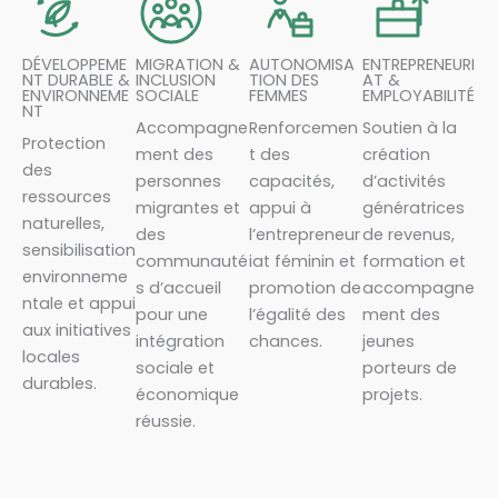
DÉVELOPPEME
MIGRATION &
AUTONOMISA
ENTREPRENEURI
NT DURABLE &
INCLUSION
TION DES
AT &
ENVIRONNEME
SOCIALE
FEMMES
EMPLOYABILITÉ
NT
Accompagne
Renforcemen
Soutien à la
Protection
ment des
t des
création
des
personnes
capacités,
d’activités
ressources
migrantes et
appui à
génératrices
naturelles,
des
l’entrepreneur
de revenus,
sensibilisation
communauté
iat féminin et
formation et
environneme
s d’accueil
promotion de
accompagne
ntale et appui
pour une
l’égalité des
ment des
aux initiatives
intégration
chances.
jeunes
locales
sociale et
porteurs de
durables.
économique
projets.
réussie.