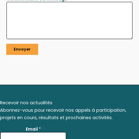
Envoyer
Recevoir nos actualités
Abonnez-vous pour recevoir nos appels à participation,
projets en cours, résultats et prochaines activités.
E
Email
*
m
a