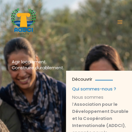
Aller
au
contenu
Agir localement.
Construire durablement.
Découvrir
Qui sommes-nous ?
Nous sommes
l’
Association pour le
Développement Durable
et la Coopération
Internationale (ADDCI)
,