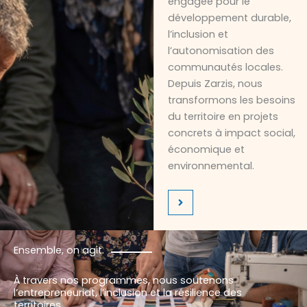
engagée pour le
développement durable,
l’inclusion et
l’autonomisation des
communautés locales.
Depuis Zarzis, nous
transformons les besoins
du territoire en projets
concrets à impact social,
économique et
environnemental.
Ensemble, on agit.
À travers nos programmes, nous soutenons
l’entrepreneuriat, l’inclusion et la résilience des
territoires.