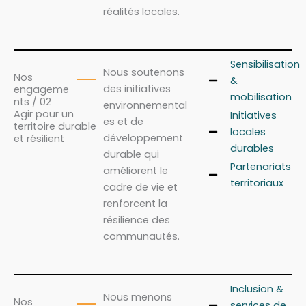
réalités locales.
Sensibilisation
Nous soutenons
Nos
&
des initiatives
engageme
mobilisation
nts / 02
environnemental
Agir pour un
Initiatives
es et de
territoire durable
locales
développement
et résilient
durables
durable qui
Partenariats
améliorent le
territoriaux
cadre de vie et
renforcent la
résilience des
communautés.
Inclusion &
Nous menons
Nos
services de