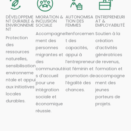
DÉVELOPPEME
MIGRATION &
AUTONOMISA
ENTREPRENEURI
NT DURABLE &
INCLUSION
TION DES
AT &
ENVIRONNEME
SOCIALE
FEMMES
EMPLOYABILITÉ
NT
Accompagne
Renforcemen
Soutien à la
Protection
ment des
t des
création
des
personnes
capacités,
d’activités
ressources
migrantes et
appui à
génératrices
naturelles,
des
l’entrepreneur
de revenus,
sensibilisation
communauté
iat féminin et
formation et
environneme
s d’accueil
promotion de
accompagne
ntale et appui
pour une
l’égalité des
ment des
aux initiatives
intégration
chances.
jeunes
locales
sociale et
porteurs de
durables.
économique
projets.
réussie.