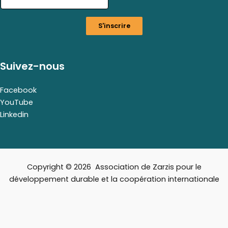
i
l
S'inscrire
E
m
a
i
Suivez-nous
l
E
m
Facebook
a
YouTube
i
Linkedin
l
Copyright © 2026 Association de Zarzis pour le
développement durable et la coopération internationale