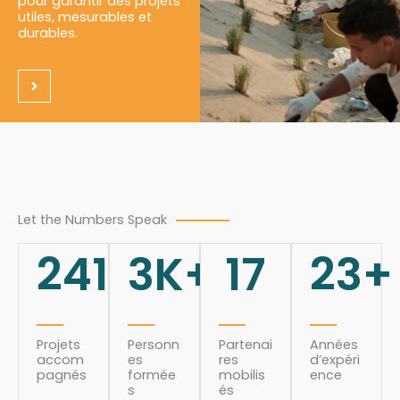
pour garantir des projets
utiles, mesurables et
durables.
Let the Numbers Speak
241
3
K+
17
23
+
Projets
Personn
Partenai
Années
accom
es
res
d’expéri
pagnés
formée
mobilis
ence
s
és