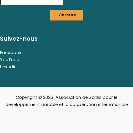
m
a
S'inscrire
i
l
Suivez-nous
Facebook
YouTube
Linkedin
Copyright © 2026 Association de Zarzis pour le
développement durable et la coopération internationale