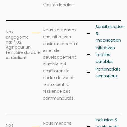
réalités locales.
Sensibilisation
Nous soutenons
Nos
&
des initiatives
engageme
mobilisation
nts / 02
environnemental
Agir pour un
Initiatives
es et de
territoire durable
locales
développement
et résilient
durables
durable qui
Partenariats
améliorent le
territoriaux
cadre de vie et
renforcent la
résilience des
communautés.
Inclusion &
Nous menons
Nos
services de