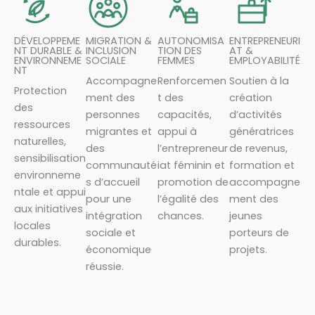
DÉVELOPPEME
MIGRATION &
AUTONOMISA
ENTREPRENEURI
NT DURABLE &
INCLUSION
TION DES
AT &
ENVIRONNEME
SOCIALE
FEMMES
EMPLOYABILITÉ
NT
Accompagne
Renforcemen
Soutien à la
Protection
ment des
t des
création
des
personnes
capacités,
d’activités
ressources
migrantes et
appui à
génératrices
naturelles,
des
l’entrepreneur
de revenus,
sensibilisation
communauté
iat féminin et
formation et
environneme
s d’accueil
promotion de
accompagne
ntale et appui
pour une
l’égalité des
ment des
aux initiatives
intégration
chances.
jeunes
locales
sociale et
porteurs de
durables.
économique
projets.
réussie.