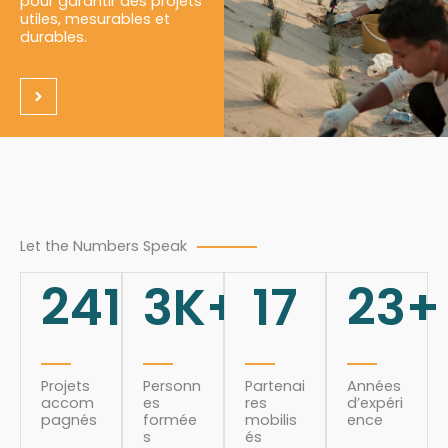
pour garantir des projets
utiles, mesurables et
durables.
Let the Numbers Speak
241
3
K+
17
23
+
Projets
Personn
Partenai
Années
accom
es
res
d’expéri
pagnés
formée
mobilis
ence
s
és