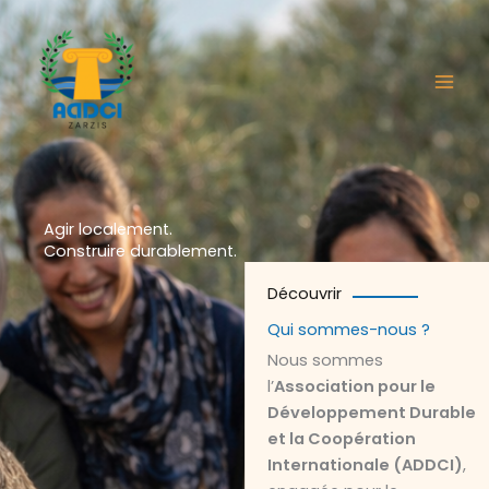
Aller
au
contenu
Agir localement.
Construire durablement.
Découvrir
Qui sommes-nous ?
Nous sommes
l’
Association pour le
Développement Durable
et la Coopération
Internationale (ADDCI)
,