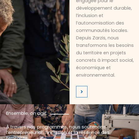
engagée pour le
développement durable,
l’inclusion et
l’autonomisation des
communautés locales.
Depuis Zarzis, nous
transformons les besoins
du territoire en projets
concrets à impact social,
économique et
environnemental.
Ensemble, on agit.
À travers nos programmes, nous soutenons
l’entrepreneuriat, l’inclusion et la résilience des
territoires.