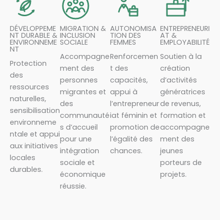
DÉVELOPPEME
MIGRATION &
AUTONOMISA
ENTREPRENEURI
NT DURABLE &
INCLUSION
TION DES
AT &
ENVIRONNEME
SOCIALE
FEMMES
EMPLOYABILITÉ
NT
Accompagne
Renforcemen
Soutien à la
Protection
ment des
t des
création
des
personnes
capacités,
d’activités
ressources
migrantes et
appui à
génératrices
naturelles,
des
l’entrepreneur
de revenus,
sensibilisation
communauté
iat féminin et
formation et
environneme
s d’accueil
promotion de
accompagne
ntale et appui
pour une
l’égalité des
ment des
aux initiatives
intégration
chances.
jeunes
locales
sociale et
porteurs de
durables.
économique
projets.
réussie.