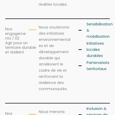
réalités locales.
Sensibilisation
Nous soutenons
Nos
&
des initiatives
engageme
mobilisation
nts / 02
environnemental
Agir pour un
Initiatives
es et de
territoire durable
locales
développement
et résilient
durables
durable qui
Partenariats
améliorent le
territoriaux
cadre de vie et
renforcent la
résilience des
communautés.
Inclusion &
Nous menons
Nos
services de