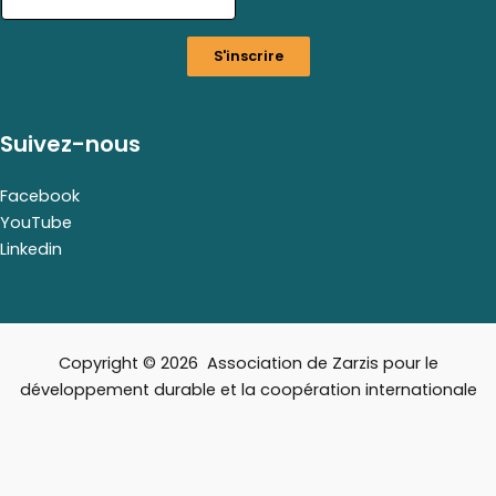
i
l
S'inscrire
E
m
a
i
Suivez-nous
l
E
m
Facebook
a
YouTube
i
Linkedin
l
Copyright © 2026 Association de Zarzis pour le
développement durable et la coopération internationale