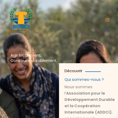
Aller
au
contenu
Agir localement.
Construire durablement.
Découvrir
Qui sommes-nous ?
Nous sommes
l’
Association pour le
Développement Durable
et la Coopération
Internationale (ADDCI)
,