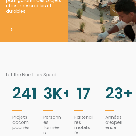
pour garantir des projets
utiles, mesurables et
durables.
Let the Numbers Speak
241
3
K+
17
23
+
Projets
Personn
Partenai
Années
accom
es
res
d’expéri
pagnés
formée
mobilis
ence
s
és