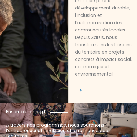
engagée pour le
développement durable,
l’inclusion et
l’autonomisation des
communautés locales.
Depuis Zarzis, nous
transformons les besoins
du territoire en projets
concrets à impact social,
économique et
environnemental.
Ensemble, on agit.
À travers nos programmes, nous soutenons
l’entrepreneuriat, l’inclusion et la résilience des
territoires.