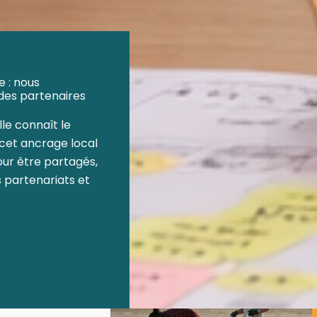
 : nous
des partenaires
lle connaît le
e cet ancrage local
our être partagés,
 partenariats et