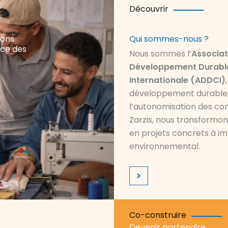
Découvrir
nons
Qui sommes-nous ?
ence des
Nous sommes l’
Associat
Développement Durable
Internationale (ADDCI)
développement durable, l
l’autonomisation des co
Zarzis, nous transformons
en projets concrets à i
environnemental.
Co-construire
Devenir partenaire