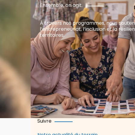
Ensemble, on agit.
À travers nos programmes, nous soute
l’entrepreneuriat, l’inclusion et la résili
territoires.
Suivre
Notre actualité du terrain