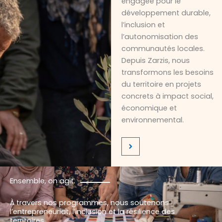
engagée pour le
développement durable,
l’inclusion et
l’autonomisation des
communautés locales.
Depuis Zarzis, nous
transformons les besoins
du territoire en projets
concrets à impact social,
économique et
environnemental.
Ensemble, on agit.
À travers nos programmes, nous soutenons
l’entrepreneuriat, l’inclusion et la résilience des
territoires.