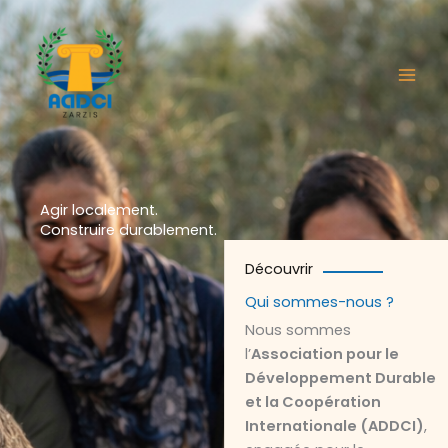
Aller
au
contenu
Agir localement.
Construire durablement.
Découvrir
Qui sommes-nous ?
Nous sommes
l’
Association pour le
Développement Durable
et la Coopération
Internationale (ADDCI)
,