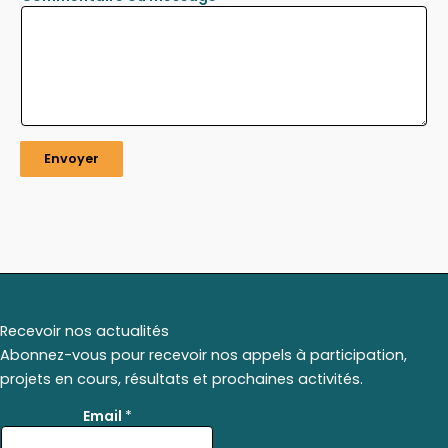
Envoyer
Recevoir nos actualités
Abonnez-vous pour recevoir nos appels à participation,
projets en cours, résultats et prochaines activités.
E
Email
*
m
a