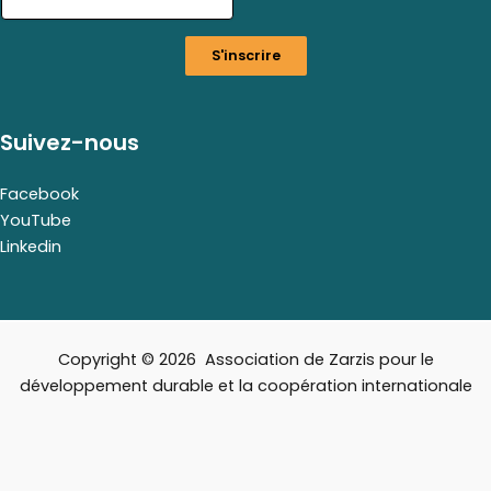
i
l
S'inscrire
E
m
a
i
Suivez-nous
l
*
Facebook
YouTube
Linkedin
Copyright © 2026 Association de Zarzis pour le
développement durable et la coopération internationale