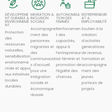
DÉVELOPPEME
MIGRATION &
AUTONOMISA
ENTREPRENEURI
NT DURABLE &
INCLUSION
TION DES
AT &
ENVIRONNEME
SOCIALE
FEMMES
EMPLOYABILITÉ
NT
Accompagne
Renforcemen
Soutien à la
Protection
ment des
t des
création
des
personnes
capacités,
d’activités
ressources
migrantes et
appui à
génératrices
naturelles,
des
l’entrepreneur
de revenus,
sensibilisation
communauté
iat féminin et
formation et
environneme
s d’accueil
promotion de
accompagne
ntale et appui
pour une
l’égalité des
ment des
aux initiatives
intégration
chances.
jeunes
locales
sociale et
porteurs de
durables.
économique
projets.
réussie.