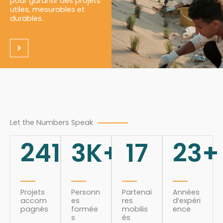
pour garantir des projets
utiles, mesurables et
durables.
Let the Numbers Speak
241
3
K+
17
23
+
Projets
Personn
Partenai
Années
accom
es
res
d’expéri
pagnés
formée
mobilis
ence
s
és