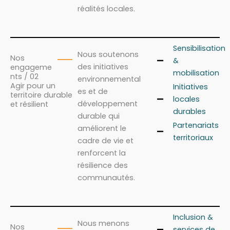
réalités locales.
Sensibilisation
Nous soutenons
Nos
&
des initiatives
engageme
mobilisation
nts / 02
environnemental
Agir pour un
Initiatives
es et de
territoire durable
locales
développement
et résilient
durables
durable qui
Partenariats
améliorent le
territoriaux
cadre de vie et
renforcent la
résilience des
communautés.
Inclusion &
Nous menons
Nos
services de