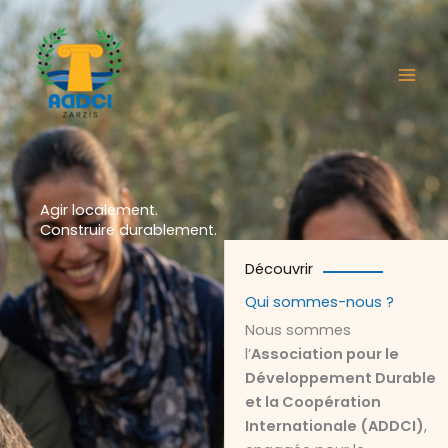
Aller
au
contenu
Agir localement.
Construire durablement.
Découvrir
Qui sommes-nous ?
Nous sommes
l’
Association pour le
Développement Durable
et la Coopération
Internationale (ADDCI)
,