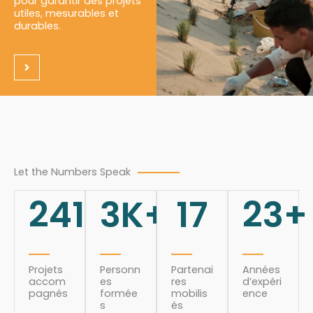
pour garantir des projets
utiles, mesurables et
durables.
Let the Numbers Speak
241
3
K+
17
23
+
Projets
Personn
Partenai
Années
accom
es
res
d’expéri
pagnés
formée
mobilis
ence
s
és