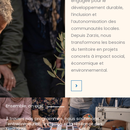
engagée pour le
développement durable,
l’inclusion et
l’autonomisation des
communautés locales.
Depuis Zarzis, nous
transformons les besoins
du territoire en projets
concrets à impact social,
économique et
environnemental.
Ensemble, on agit.
À travers nos programmes, nous soutenons
l’entrepreneuriat, l’inclusion et la résilience des
territoires.