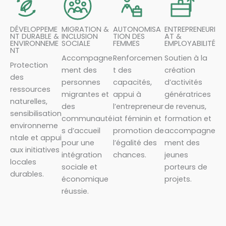
DÉVELOPPEME
MIGRATION &
AUTONOMISA
ENTREPRENEURI
NT DURABLE &
INCLUSION
TION DES
AT &
ENVIRONNEME
SOCIALE
FEMMES
EMPLOYABILITÉ
NT
Accompagne
Renforcemen
Soutien à la
Protection
ment des
t des
création
des
personnes
capacités,
d’activités
ressources
migrantes et
appui à
génératrices
naturelles,
des
l’entrepreneur
de revenus,
sensibilisation
communauté
iat féminin et
formation et
environneme
s d’accueil
promotion de
accompagne
ntale et appui
pour une
l’égalité des
ment des
aux initiatives
intégration
chances.
jeunes
locales
sociale et
porteurs de
durables.
économique
projets.
réussie.