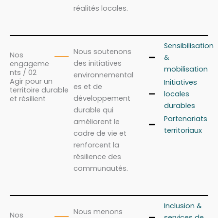
réalités locales.
Sensibilisation
Nous soutenons
Nos
&
des initiatives
engageme
mobilisation
nts / 02
environnemental
Agir pour un
Initiatives
es et de
territoire durable
locales
développement
et résilient
durables
durable qui
Partenariats
améliorent le
territoriaux
cadre de vie et
renforcent la
résilience des
communautés.
Inclusion &
Nous menons
Nos
services de