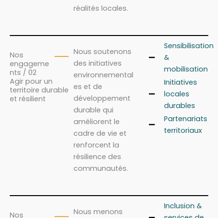
réalités locales.
Sensibilisation
Nous soutenons
Nos
&
des initiatives
engageme
mobilisation
nts / 02
environnemental
Agir pour un
Initiatives
es et de
territoire durable
locales
développement
et résilient
durables
durable qui
Partenariats
améliorent le
territoriaux
cadre de vie et
renforcent la
résilience des
communautés.
Inclusion &
Nous menons
Nos
services de