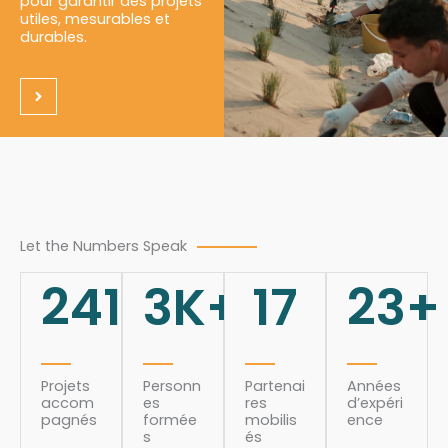
pour garantir des projets
utiles, mesurables et
durables.
Let the Numbers Speak
241
3
K+
17
23
+
Projets
Personn
Partenai
Années
accom
es
res
d’expéri
pagnés
formée
mobilis
ence
s
és