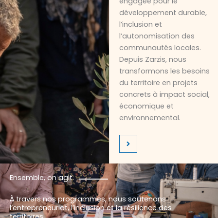
engagée pour le
développement durable,
l’inclusion et
l’autonomisation des
communautés locales.
Depuis Zarzis, nous
transformons les besoins
du territoire en projets
concrets à impact social,
économique et
environnemental.
Ensemble, on agit.
À travers nos programmes, nous soutenons
l’entrepreneuriat, l’inclusion et la résilience des
territoires.