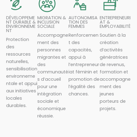
DÉVELOPPEME
MIGRATION &
AUTONOMISA
ENTREPRENEURI
NT DURABLE &
INCLUSION
TION DES
AT &
ENVIRONNEME
SOCIALE
FEMMES
EMPLOYABILITÉ
NT
Accompagne
Renforcemen
Soutien à la
Protection
ment des
t des
création
des
personnes
capacités,
d’activités
ressources
migrantes et
appui à
génératrices
naturelles,
des
l’entrepreneur
de revenus,
sensibilisation
communauté
iat féminin et
formation et
environneme
s d’accueil
promotion de
accompagne
ntale et appui
pour une
l’égalité des
ment des
aux initiatives
intégration
chances.
jeunes
locales
sociale et
porteurs de
durables.
économique
projets.
réussie.