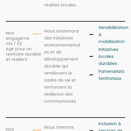
réalités locales.
Sensibilisation
Nous soutenons
Nos
&
des initiatives
engageme
mobilisation
nts / 02
environnemental
Agir pour un
Initiatives
es et de
territoire durable
locales
développement
et résilient
durables
durable qui
Partenariats
améliorent le
territoriaux
cadre de vie et
renforcent la
résilience des
communautés.
Inclusion &
Nous menons
Nos
services de