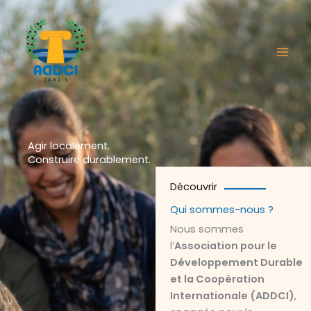
Aller
au
contenu
Agir localement.
Construire durablement.
Découvrir
Qui sommes-nous ?
Nous sommes
l’
Association pour le
Développement Durable
et la Coopération
Internationale (ADDCI)
,