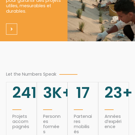
pour garantir des projets
utiles, mesurables et
durables.
Let the Numbers Speak
241
3
K+
17
23
+
Projets
Personn
Partenai
Années
accom
es
res
d’expéri
pagnés
formée
mobilis
ence
s
és