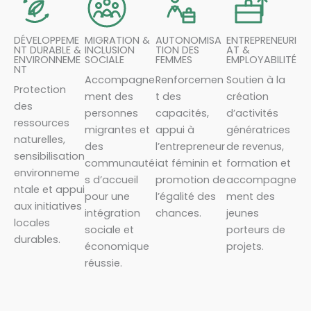
DÉVELOPPEME
MIGRATION &
AUTONOMISA
ENTREPRENEURI
NT DURABLE &
INCLUSION
TION DES
AT &
ENVIRONNEME
SOCIALE
FEMMES
EMPLOYABILITÉ
NT
Accompagne
Renforcemen
Soutien à la
Protection
ment des
t des
création
des
personnes
capacités,
d’activités
ressources
migrantes et
appui à
génératrices
naturelles,
des
l’entrepreneur
de revenus,
sensibilisation
communauté
iat féminin et
formation et
environneme
s d’accueil
promotion de
accompagne
ntale et appui
pour une
l’égalité des
ment des
aux initiatives
intégration
chances.
jeunes
locales
sociale et
porteurs de
durables.
économique
projets.
réussie.