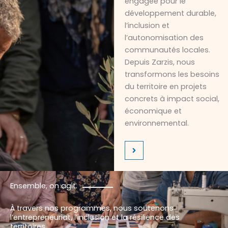
engagée pour le
développement durable,
l’inclusion et
l’autonomisation des
communautés locales.
Depuis Zarzis, nous
transformons les besoins
du territoire en projets
concrets à impact social,
économique et
environnemental.
Ensemble, on agit.
À travers nos programmes, nous soutenons
l’entrepreneuriat, l’inclusion et la résilience des
territoires.