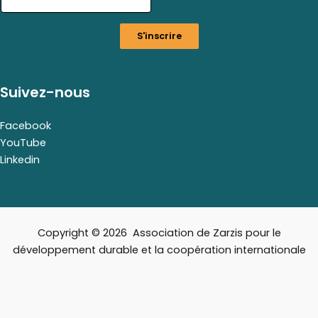
i
l
S'inscrire
E
m
a
i
Suivez-nous
l
*
Facebook
YouTube
Linkedin
Copyright © 2026 Association de Zarzis pour le
développement durable et la coopération internationale