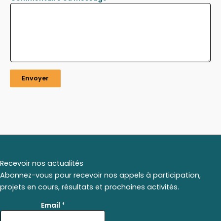
Envoyer
Recevoir nos actualités
Abonnez-vous pour recevoir nos appels à participation,
projets en cours, résultats et prochaines activités.
E
Email
*
m
a