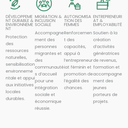
DÉVELOPPEME
MIGRATION &
AUTONOMISA
ENTREPRENEURI
NT DURABLE &
INCLUSION
TION DES
AT &
ENVIRONNEME
SOCIALE
FEMMES
EMPLOYABILITÉ
NT
Accompagne
Renforcemen
Soutien à la
Protection
ment des
t des
création
des
personnes
capacités,
d’activités
ressources
migrantes et
appui à
génératrices
naturelles,
des
l’entrepreneur
de revenus,
sensibilisation
communauté
iat féminin et
formation et
environneme
s d’accueil
promotion de
accompagne
ntale et appui
pour une
l’égalité des
ment des
aux initiatives
intégration
chances.
jeunes
locales
sociale et
porteurs de
durables.
économique
projets.
réussie.