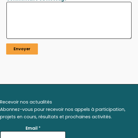
Envoyer
Recevoir nos actualités
Abonnez-vous pour recevoir nos appels à participation,
projets en cours, résultats et prochaines activités.
E
Email
*
m
a