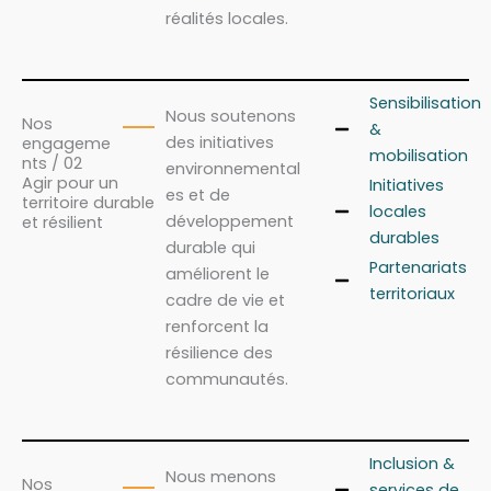
réalités locales.
Sensibilisation
Nous soutenons
Nos
&
des initiatives
engageme
mobilisation
nts / 02
environnemental
Agir pour un
Initiatives
es et de
territoire durable
locales
développement
et résilient
durables
durable qui
Partenariats
améliorent le
territoriaux
cadre de vie et
renforcent la
résilience des
communautés.
Inclusion &
Nous menons
Nos
services de