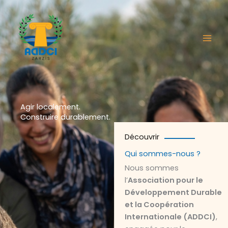
Aller
au
contenu
Agir localement.
Construire durablement.
Découvrir
Qui sommes-nous ?
Nous sommes
l’
Association pour le
Développement Durable
et la Coopération
Internationale (ADDCI)
,