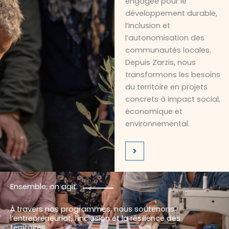
engagée pour le
développement durable,
l’inclusion et
l’autonomisation des
communautés locales.
Depuis Zarzis, nous
transformons les besoins
du territoire en projets
concrets à impact social,
économique et
environnemental.
Ensemble, on agit.
À travers nos programmes, nous soutenons
l’entrepreneuriat, l’inclusion et la résilience des
territoires.