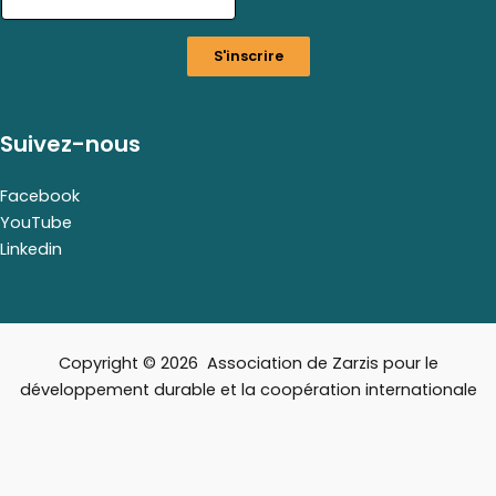
i
l
S'inscrire
E
m
a
i
Suivez-nous
l
E
m
Facebook
a
YouTube
i
Linkedin
l
Copyright © 2026 Association de Zarzis pour le
développement durable et la coopération internationale