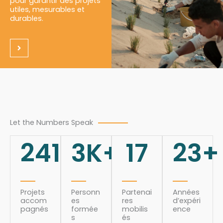
pour garantir des projets
utiles, mesurables et
durables.
Let the Numbers Speak
241
3
K+
17
23
+
Projets
Personn
Partenai
Années
accom
es
res
d’expéri
pagnés
formée
mobilis
ence
s
és