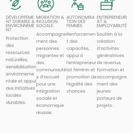
DÉVELOPPEME
MIGRATION &
AUTONOMISA
ENTREPRENEURI
NT DURABLE &
INCLUSION
TION DES
AT &
ENVIRONNEME
SOCIALE
FEMMES
EMPLOYABILITÉ
NT
Accompagne
Renforcemen
Soutien à la
Protection
ment des
t des
création
des
personnes
capacités,
d’activités
ressources
migrantes et
appui à
génératrices
naturelles,
des
l’entrepreneur
de revenus,
sensibilisation
communauté
iat féminin et
formation et
environneme
s d’accueil
promotion de
accompagne
ntale et appui
pour une
l’égalité des
ment des
aux initiatives
intégration
chances.
jeunes
locales
sociale et
porteurs de
durables.
économique
projets.
réussie.