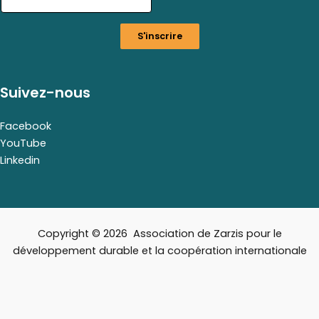
a
i
S'inscrire
l
E
m
a
Suivez-nous
i
l
Facebook
YouTube
Linkedin
Copyright © 2026 Association de Zarzis pour le
développement durable et la coopération internationale