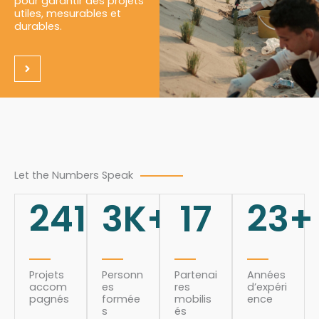
pour garantir des projets
utiles, mesurables et
durables.
Let the Numbers Speak
241
3
K+
17
23
+
Projets
Personn
Partenai
Années
accom
es
res
d’expéri
pagnés
formée
mobilis
ence
s
és