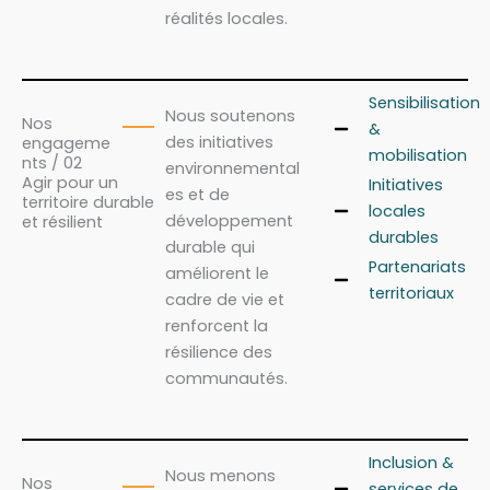
réalités locales.
Sensibilisation
Nous soutenons
Nos
&
des initiatives
engageme
mobilisation
nts / 02
environnemental
Agir pour un
Initiatives
es et de
territoire durable
locales
développement
et résilient
durables
durable qui
Partenariats
améliorent le
territoriaux
cadre de vie et
renforcent la
résilience des
communautés.
Inclusion &
Nous menons
Nos
services de