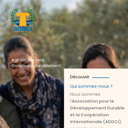
Aller
au
contenu
Agir localement.
Construire durablement.
Découvrir
Qui sommes-nous ?
Nous sommes
l’
Association pour le
Développement Durable
et la Coopération
Internationale (ADDCI)
,