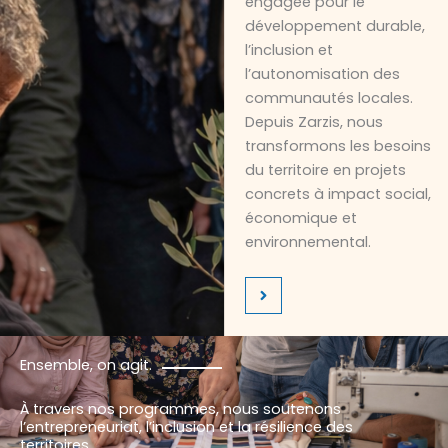
engagée pour le
développement durable,
l’inclusion et
l’autonomisation des
communautés locales.
Depuis Zarzis, nous
transformons les besoins
du territoire en projets
concrets à impact social,
économique et
environnemental.
Ensemble, on agit.
À travers nos programmes, nous soutenons
l’entrepreneuriat, l’inclusion et la résilience des
territoires.