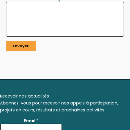
Envoyer
Recevoir nos actualités
Abonnez-vous pour recevoir nos appels à participation,
projets en cours, résultats et prochaines activités.
*
Email
*
E
m