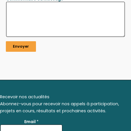
Envoyer
Recevoir nos actualités
Abonnez-vous pour recevoir nos appels à participation,
projets en cours, résultats et prochaines activités.
E
Email
*
m
a