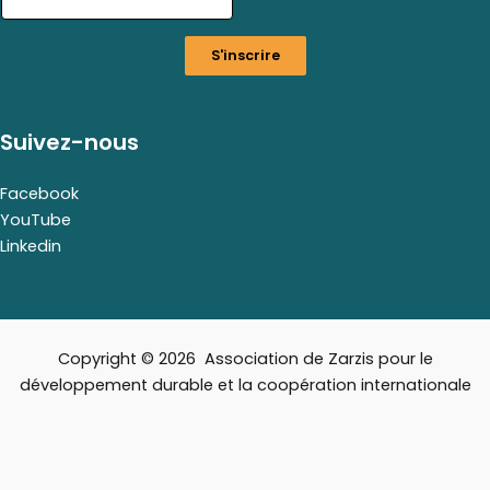
i
l
S'inscrire
E
m
a
i
Suivez-nous
l
E
m
Facebook
a
YouTube
i
Linkedin
l
Copyright © 2026 Association de Zarzis pour le
développement durable et la coopération internationale