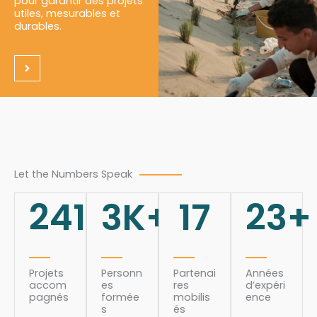
pour garantir des projets
utiles, mesurables et
durables.
Let the Numbers Speak
241
3
K+
17
23
+
Projets
Personn
Partenai
Années
accom
es
res
d’expéri
pagnés
formée
mobilis
ence
s
és