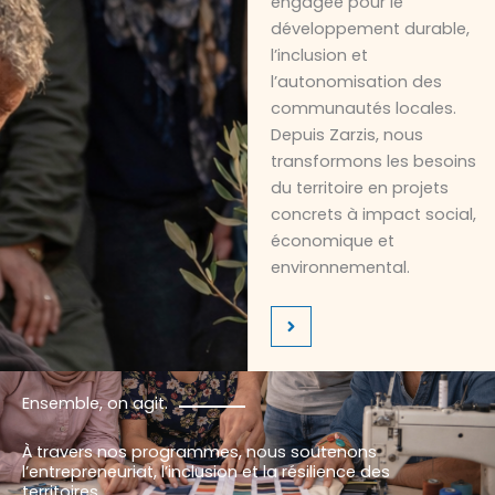
engagée pour le
développement durable,
l’inclusion et
l’autonomisation des
communautés locales.
Depuis Zarzis, nous
transformons les besoins
du territoire en projets
concrets à impact social,
économique et
environnemental.
Ensemble, on agit.
À travers nos programmes, nous soutenons
l’entrepreneuriat, l’inclusion et la résilience des
territoires.