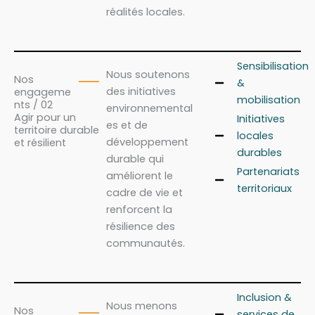
réalités locales.
Sensibilisation
Nous soutenons
Nos
&
des initiatives
engageme
mobilisation
nts / 02
environnemental
Agir pour un
Initiatives
es et de
territoire durable
locales
développement
et résilient
durables
durable qui
Partenariats
améliorent le
territoriaux
cadre de vie et
renforcent la
résilience des
communautés.
Inclusion &
Nous menons
Nos
services de