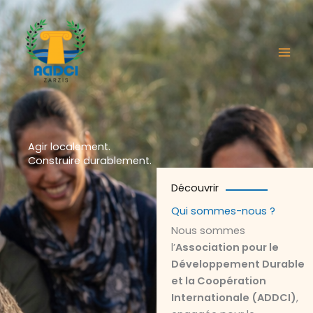
Aller
au
contenu
Agir localement.
Construire durablement.
Découvrir
Qui sommes-nous ?
Nous sommes
l’
Association pour le
Développement Durable
et la Coopération
Internationale (ADDCI)
,