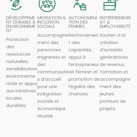
DÉVELOPPEME
MIGRATION &
AUTONOMISA
ENTREPRENEURI
NT DURABLE &
INCLUSION
TION DES
AT &
ENVIRONNEME
SOCIALE
FEMMES
EMPLOYABILITÉ
NT
Accompagne
Renforcemen
Soutien à la
Protection
ment des
t des
création
des
personnes
capacités,
d’activités
ressources
migrantes et
appui à
génératrices
naturelles,
des
l’entrepreneur
de revenus,
sensibilisation
communauté
iat féminin et
formation et
environneme
s d’accueil
promotion de
accompagne
ntale et appui
pour une
l’égalité des
ment des
aux initiatives
intégration
chances.
jeunes
locales
sociale et
porteurs de
durables.
économique
projets.
réussie.