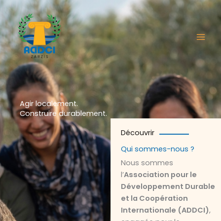
Aller
au
contenu
Agir localement.
Construire durablement.
Découvrir
Qui sommes-nous ?
Nous sommes
l’
Association pour le
Développement Durable
et la Coopération
Internationale (ADDCI)
,