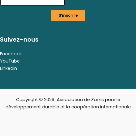
i
l
S'inscrire
E
m
a
i
Suivez-nous
l
*
Facebook
YouTube
Linkedin
Copyright © 2026 Association de Zarzis pour le
développement durable et la coopération internationale