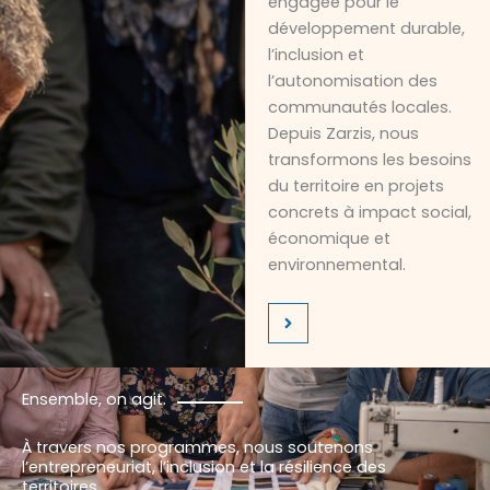
engagée pour le
développement durable,
l’inclusion et
l’autonomisation des
communautés locales.
Depuis Zarzis, nous
transformons les besoins
du territoire en projets
concrets à impact social,
économique et
environnemental.
Ensemble, on agit.
À travers nos programmes, nous soutenons
l’entrepreneuriat, l’inclusion et la résilience des
territoires.