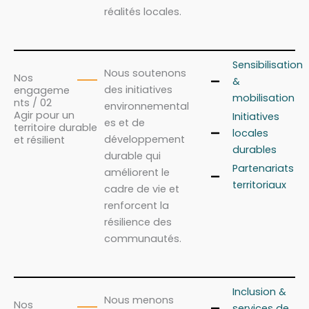
réalités locales.
Sensibilisation
Nous soutenons
Nos
&
des initiatives
engageme
mobilisation
nts / 02
environnemental
Agir pour un
Initiatives
es et de
territoire durable
locales
développement
et résilient
durables
durable qui
Partenariats
améliorent le
territoriaux
cadre de vie et
renforcent la
résilience des
communautés.
Inclusion &
Nous menons
Nos
services de