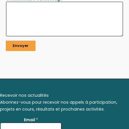
Envoyer
Recevoir nos actualités
Abonnez-vous pour recevoir nos appels à participation,
projets en cours, résultats et prochaines activités.
E
Email
*
m
a