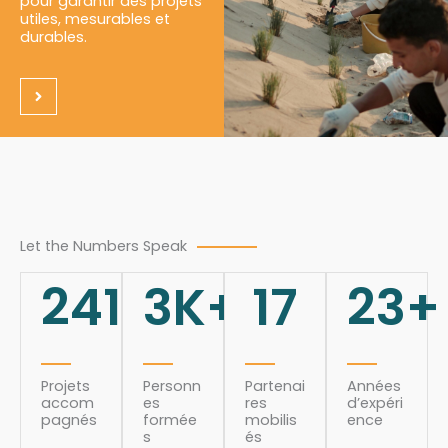
pour garantir des projets
utiles, mesurables et
durables.
Let the Numbers Speak
241
3
K+
17
23
+
Projets
Personn
Partenai
Années
accom
es
res
d’expéri
pagnés
formée
mobilis
ence
s
és