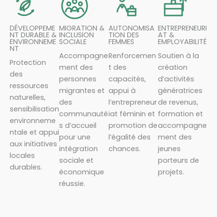
DÉVELOPPEME
MIGRATION &
AUTONOMISA
ENTREPRENEURI
NT DURABLE &
INCLUSION
TION DES
AT &
ENVIRONNEME
SOCIALE
FEMMES
EMPLOYABILITÉ
NT
Accompagne
Renforcemen
Soutien à la
Protection
ment des
t des
création
des
personnes
capacités,
d’activités
ressources
migrantes et
appui à
génératrices
naturelles,
des
l’entrepreneur
de revenus,
sensibilisation
communauté
iat féminin et
formation et
environneme
s d’accueil
promotion de
accompagne
ntale et appui
pour une
l’égalité des
ment des
aux initiatives
intégration
chances.
jeunes
locales
sociale et
porteurs de
durables.
économique
projets.
réussie.