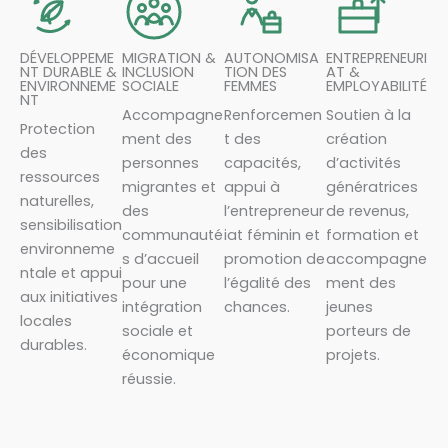
DÉVELOPPEME
MIGRATION &
AUTONOMISA
ENTREPRENEURI
NT DURABLE &
INCLUSION
TION DES
AT &
ENVIRONNEME
SOCIALE
FEMMES
EMPLOYABILITÉ
NT
Accompagne
Renforcemen
Soutien à la
Protection
ment des
t des
création
des
personnes
capacités,
d’activités
ressources
migrantes et
appui à
génératrices
naturelles,
des
l’entrepreneur
de revenus,
sensibilisation
communauté
iat féminin et
formation et
environneme
s d’accueil
promotion de
accompagne
ntale et appui
pour une
l’égalité des
ment des
aux initiatives
intégration
chances.
jeunes
locales
sociale et
porteurs de
durables.
économique
projets.
réussie.