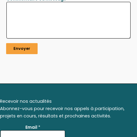
Envoyer
Recevoir nos actualités
Abonnez-vous pour recevoir nos appels à participation,
projets en cours, résultats et prochaines activités.
E
Email
*
m
a