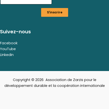
i
l
S'inscrire
*
E
m
a
Suivez-nous
i
l
Facebook
YouTube
Linkedin
Copyright © 2026 Association de Zarzis pour le
développement durable et la coopération internationale