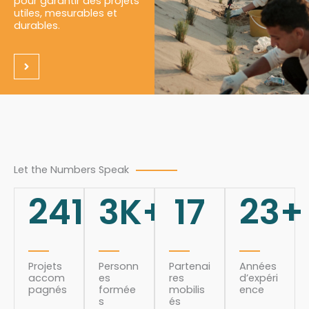
pour garantir des projets
utiles, mesurables et
durables.
Let the Numbers Speak
241
3
K+
17
23
+
Projets
Personn
Partenai
Années
accom
es
res
d’expéri
pagnés
formée
mobilis
ence
s
és