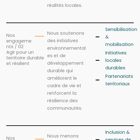
réalités locales.
Sensibilisation
Nous soutenons
Nos
&
des initiatives
engageme
mobilisation
nts / 02
environnemental
Agir pour un
Initiatives
es et de
territoire durable
locales
développement
et résilient
durables
durable qui
Partenariats
améliorent le
territoriaux
cadre de vie et
renforcent la
résilience des
communautés.
Inclusion &
Nous menons
Nos
services de