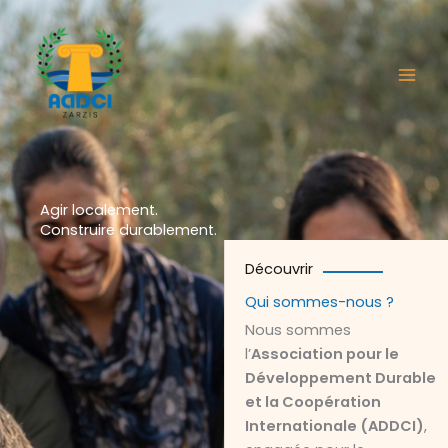
Aller
au
contenu
Agir localement.
Construire durablement.
Découvrir
Qui sommes-nous ?
Nous sommes
l’
Association pour le
Développement Durable
et la Coopération
Internationale (ADDCI)
,