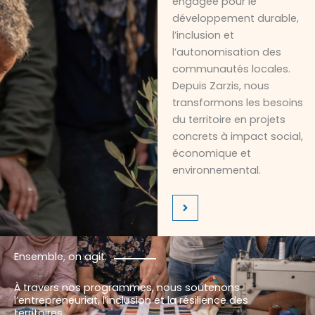
engagée pour le
développement durable,
l’inclusion et
l’autonomisation des
communautés locales.
Depuis Zarzis, nous
transformons les besoins
du territoire en projets
concrets à impact social,
économique et
environnemental.
Ensemble, on agit.
À travers nos programmes, nous soutenons
l’entrepreneuriat, l’inclusion et la résilience des
territoires.