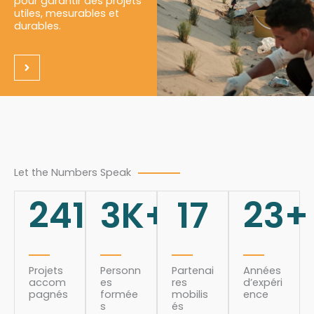
pour garantir des projets
utiles, mesurables et
durables.
Let the Numbers Speak
241
3
K+
17
23
+
Projets
Personn
Partenai
Années
accom
es
res
d’expéri
pagnés
formée
mobilis
ence
s
és