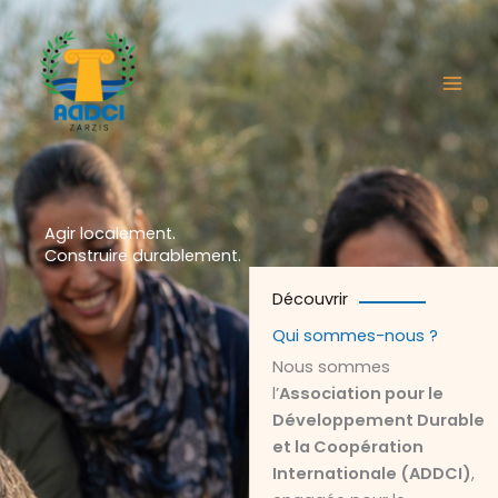
Aller
au
contenu
Agir localement.
Construire durablement.
Découvrir
Qui sommes-nous ?
Nous sommes
l’
Association pour le
Développement Durable
et la Coopération
Internationale (ADDCI)
,