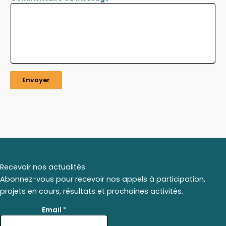
Envoyer
Recevoir nos actualités
Abonnez-vous pour recevoir nos appels à participation,
projets en cours, résultats et prochaines activités.
*
Email
*
E
m