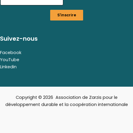
a
i
S'inscrire
l
E
m
a
Suivez-nous
i
l
Facebook
YouTube
Linkedin
Copyright © 2026 Association de Zarzis pour le
développement durable et la coopération internationale