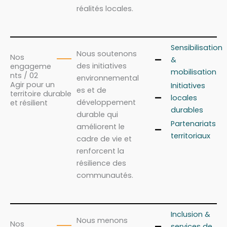
réalités locales.
Sensibilisation
Nous soutenons
Nos
&
des initiatives
engageme
mobilisation
nts / 02
environnemental
Agir pour un
Initiatives
es et de
territoire durable
locales
développement
et résilient
durables
durable qui
Partenariats
améliorent le
territoriaux
cadre de vie et
renforcent la
résilience des
communautés.
Inclusion &
Nous menons
Nos
services de