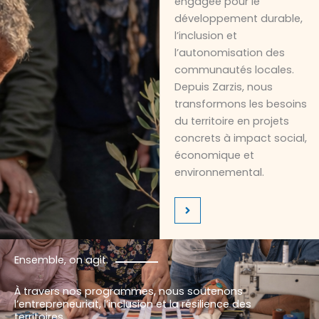
engagée pour le
développement durable,
l’inclusion et
l’autonomisation des
communautés locales.
Depuis Zarzis, nous
transformons les besoins
du territoire en projets
concrets à impact social,
économique et
environnemental.
Ensemble, on agit.
À travers nos programmes, nous soutenons
l’entrepreneuriat, l’inclusion et la résilience des
territoires.