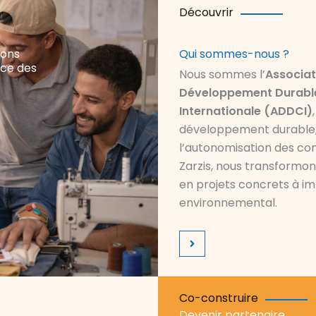
Découvrir
nons
Qui sommes-nous ?
ence des
Nous sommes l’
Associat
Développement Durable
Internationale (ADDCI)
développement durable, l
l’autonomisation des co
Zarzis, nous transformons
en projets concrets à i
environnemental.
Co-construire
Devenir partenaire