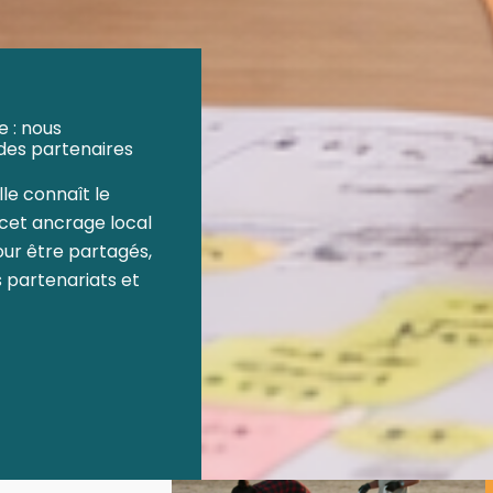
 : nous
des partenaires
lle connaît le
e cet ancrage local
our être partagés,
 partenariats et