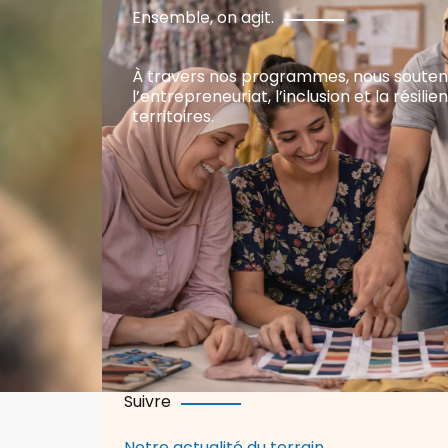
Ensemble, on agit.
À travers nos programmes, nous soute
l’entrepreneuriat, l’inclusion et la résili
territoires.
Suivre
Notre actualité du terrain