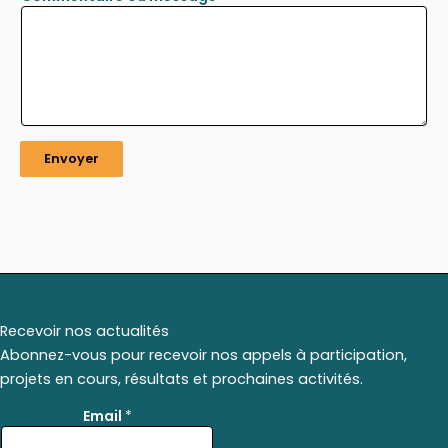
Envoyer
Recevoir nos actualités
Abonnez-vous pour recevoir nos appels à participation,
projets en cours, résultats et prochaines activités.
*
Email
*
E
m