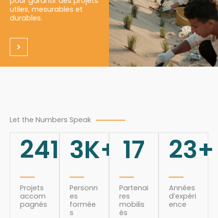
pour garantir des projets
utiles, mesurables et
durables.
Let the Numbers Speak
241
3
K+
17
23
+
Projets
Personn
Partenai
Années
accom
es
res
d’expéri
pagnés
formée
mobilis
ence
s
és