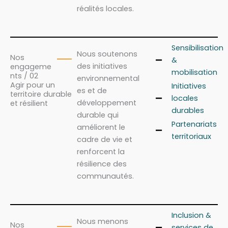
réalités locales.
Sensibilisation
Nous soutenons
Nos
&
des initiatives
engageme
mobilisation
nts / 02
environnemental
Agir pour un
Initiatives
es et de
territoire durable
locales
développement
et résilient
durables
durable qui
Partenariats
améliorent le
territoriaux
cadre de vie et
renforcent la
résilience des
communautés.
Inclusion &
Nous menons
Nos
services de