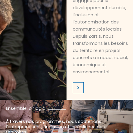
engagée pour le
développement durable,
l’inclusion et
l’autonomisation des
communautés locales.
Depuis Zarzis, nous
transformons les besoins
du territoire en projets
concrets à impact social,
économique et
environnemental.
Ensemble, on agit.
À travers nos programmes, nous soutenons
l’entrepreneuriat, l’inclusion et la résilience des
territoires.