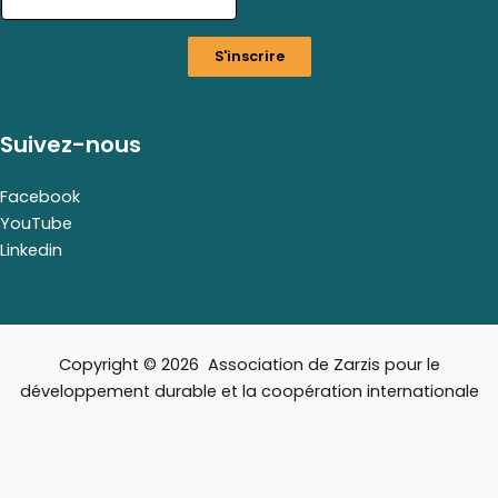
a
i
S'inscrire
l
E
m
a
Suivez-nous
i
l
Facebook
YouTube
Linkedin
Copyright © 2026 Association de Zarzis pour le
développement durable et la coopération internationale