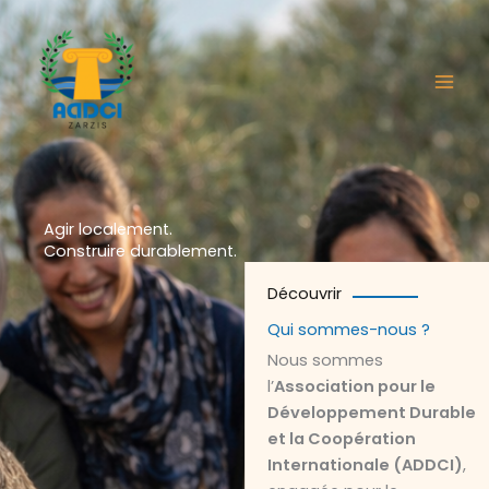
Aller
au
contenu
Agir localement.
Construire durablement.
Découvrir
Qui sommes-nous ?
Nous sommes
l’
Association pour le
Développement Durable
et la Coopération
Internationale (ADDCI)
,