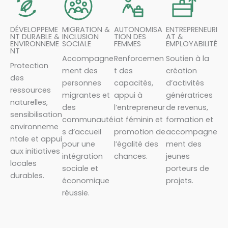
DÉVELOPPEME
MIGRATION &
AUTONOMISA
ENTREPRENEURI
NT DURABLE &
INCLUSION
TION DES
AT &
ENVIRONNEME
SOCIALE
FEMMES
EMPLOYABILITÉ
NT
Accompagne
Renforcemen
Soutien à la
Protection
ment des
t des
création
des
personnes
capacités,
d’activités
ressources
migrantes et
appui à
génératrices
naturelles,
des
l’entrepreneur
de revenus,
sensibilisation
communauté
iat féminin et
formation et
environneme
s d’accueil
promotion de
accompagne
ntale et appui
pour une
l’égalité des
ment des
aux initiatives
intégration
chances.
jeunes
locales
sociale et
porteurs de
durables.
économique
projets.
réussie.