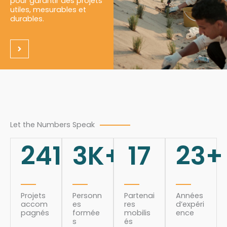
pour garantir des projets
utiles, mesurables et
durables.
Let the Numbers Speak
241
3
K+
17
23
+
Projets
Personn
Partenai
Années
accom
es
res
d’expéri
pagnés
formée
mobilis
ence
s
és