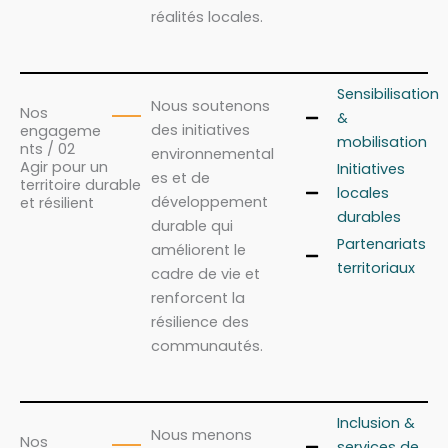
réalités locales.
Sensibilisation
Nous soutenons
Nos
&
des initiatives
engageme
mobilisation
nts / 02
environnemental
Agir pour un
Initiatives
es et de
territoire durable
locales
développement
et résilient
durables
durable qui
Partenariats
améliorent le
territoriaux
cadre de vie et
renforcent la
résilience des
communautés.
Inclusion &
Nous menons
Nos
services de