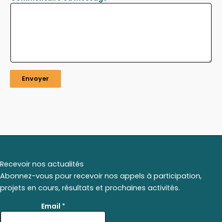
Envoyer
Recevoir nos actualités
Abonnez-vous pour recevoir nos appels à participation,
projets en cours, résultats et prochaines activités.
*
Email
*
E
m