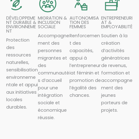
DÉVELOPPEME
MIGRATION &
AUTONOMISA
ENTREPRENEURI
NT DURABLE &
INCLUSION
TION DES
AT &
ENVIRONNEME
SOCIALE
FEMMES
EMPLOYABILITÉ
NT
Accompagne
Renforcemen
Soutien à la
Protection
ment des
t des
création
des
personnes
capacités,
d’activités
ressources
migrantes et
appui à
génératrices
naturelles,
des
l’entrepreneur
de revenus,
sensibilisation
communauté
iat féminin et
formation et
environneme
s d’accueil
promotion de
accompagne
ntale et appui
pour une
l’égalité des
ment des
aux initiatives
intégration
chances.
jeunes
locales
sociale et
porteurs de
durables.
économique
projets.
réussie.