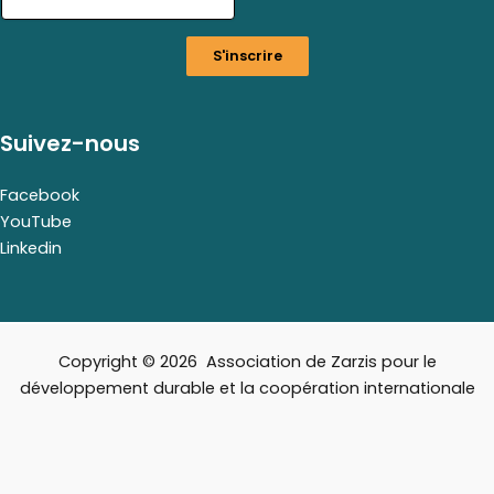
a
i
S'inscrire
l
E
m
a
Suivez-nous
i
l
Facebook
YouTube
Linkedin
Copyright © 2026 Association de Zarzis pour le
développement durable et la coopération internationale