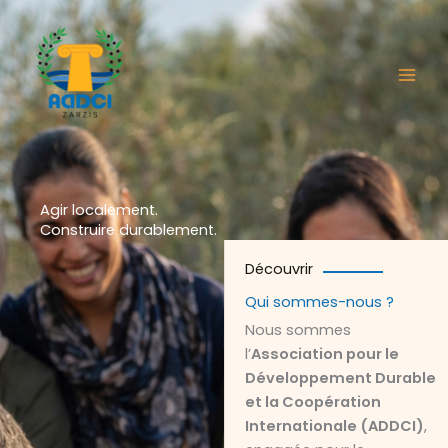
Aller
au
contenu
Agir localement.
Construire durablement.
Découvrir
Qui sommes-nous ?
Nous sommes
l’
Association pour le
Développement Durable
et la Coopération
Internationale (ADDCI)
,