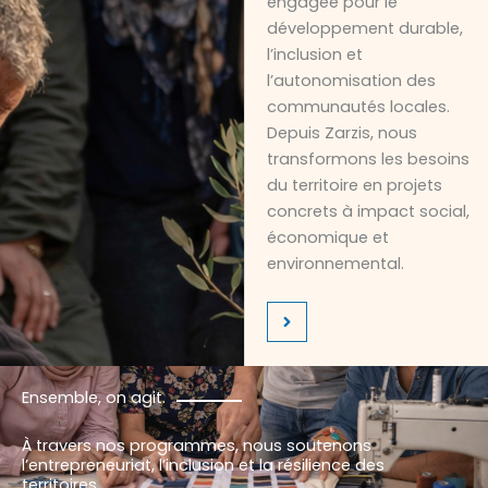
engagée pour le
développement durable,
l’inclusion et
l’autonomisation des
communautés locales.
Depuis Zarzis, nous
transformons les besoins
du territoire en projets
concrets à impact social,
économique et
environnemental.
Ensemble, on agit.
À travers nos programmes, nous soutenons
l’entrepreneuriat, l’inclusion et la résilience des
territoires.