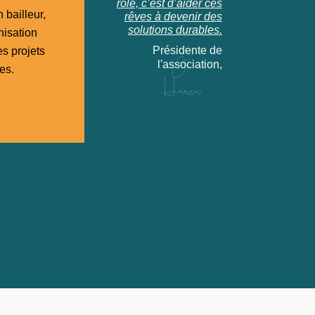
rôle, c’est d’aider ces
 bailleur,
rêves à devenir des
solutions durables.
nisation
Présidente de
s projets
l'association,
es.