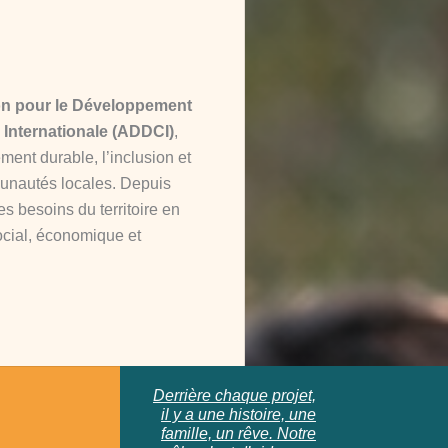
on pour le Développement
 Internationale (ADDCI)
,
ent durable, l’inclusion et
unautés locales. Depuis
s besoins du territoire en
ocial, économique et
Derrière chaque projet,
il y a une histoire, une
famille, un rêve. Notre